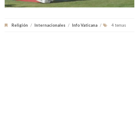
Religión
/
Internacionales
/
Info Vaticana
/
4 temas