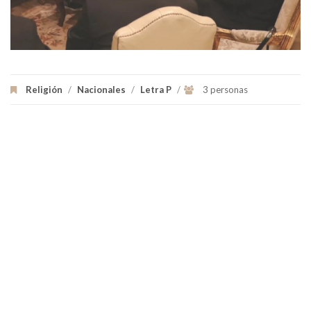
Religión
/
Nacionales
/
Letra P
/
3 personas