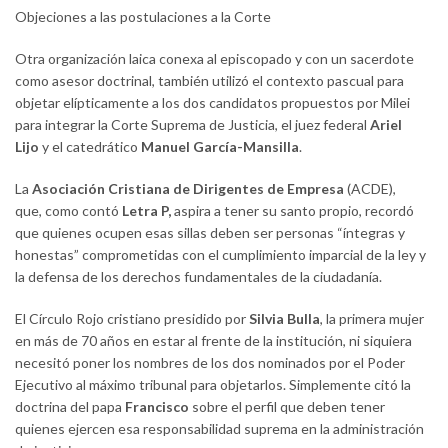
Objeciones a las postulaciones a la Corte
Otra organización laica conexa al episcopado y con un sacerdote
como asesor doctrinal, también utilizó el contexto pascual para
objetar elípticamente a los dos candidatos propuestos por Milei
para integrar la Corte Suprema de Justicia, el juez federal
Ariel
Lijo
y el catedrático
Manuel García-Mansilla
.
La
Asociación Cristiana de Dirigentes de Empresa
(ACDE),
que, como contó
Letra P,
aspira a tener su santo propio, recordó
que quienes ocupen esas sillas deben ser personas “íntegras y
honestas” comprometidas con el cumplimiento imparcial de la ley y
la defensa de los derechos fundamentales de la ciudadanía.
El Círculo Rojo cristiano presidido por
Silvia Bulla
, la primera mujer
en más de 70 años en estar al frente de la institución, ni siquiera
necesitó poner los nombres de los dos nominados por el Poder
Ejecutivo al máximo tribunal para objetarlos. Simplemente citó la
doctrina del papa
Francisco
sobre el perfil que deben tener
quienes ejercen esa responsabilidad suprema en la administración