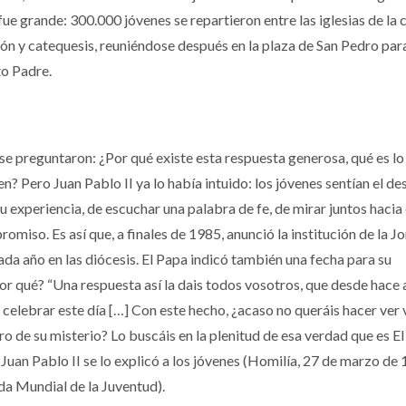
ue grande: 300.000 jóvenes se repartieron entre las iglesias de la 
ón y catequesis, reuniéndose después en la plaza de San Pedro par
to Padre.
e preguntaron: ¿Por qué existe esta respuesta generosa, qué es lo
en? Pero Juan Pablo II ya lo había intuido: los jóvenes sentían el de
u experiencia, de escuchar una palabra de fe, de mirar juntos hacia 
miso. Es así que, a finales de 1985, anunció la institución de la J
ada año en las diócesis. El Papa indicó también una fecha para su
r qué? “Una respuesta así la dais todos vosotros, que desde hace
celebrar este día […] Con este hecho, ¿acaso no queráis hacer ver
ro de su misterio? Lo buscáis en la plenitud de esa verdad que es E
o Juan Pablo II se lo explicó a los jóvenes (Homilía, 27 de marzo de
a Mundial de la Juventud).