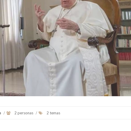
Fue el primer Papa americano es el
Benedicto XVI
(en latín,
B
jesuita argentino Jorge Mario
PP. XVI
), de nombre se
Bergoglio, arzobispo de Buenos A...
Ver Biografï¿½a y Notic
Ver Biografï¿½a y Noticias
e
/
2 personas
/
2 temas