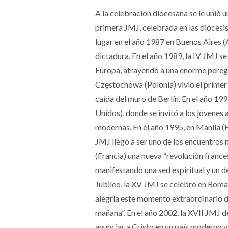
A la celebración diocesana se le unió u
primera JMJ, celebrada en las diócesis 
lugar en el año 1987 en Buenos Aires (
dictadura. En el año 1989, la IV JMJ s
Europa, atrayendo a una enorme peregr
Częstochowa (Polonia) vivió el primer 
caída del muro de Berlín. En el año 199
Unidos), donde se invitó a los jóvenes 
modernas. En el año 1995, en Manila (Fi
JMJ llegó a ser uno de los encuentros 
(Francia) una nueva “revolución francesa
manifestando una sed espiritual y un 
Jubileo, la XV JMJ se celebró en Roma
alegría este momento extraordinario de
mañana”. En el año 2002, la XVII JMJ d
anunciar a Cristo en un país moderno y