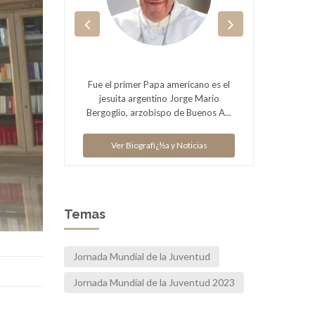
enedictus
Fue el primer Papa americano es el
Benedi
cular
jesuita argentino Jorge Mario
PP.
Bergoglio, arzobispo de Buenos A...
ias
V
Ver Biografï¿½a y Noticias
Temas
Jornada Mundial de la Juventud
Jornada Mundial de la Juventud 2023