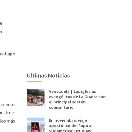
ue
en
Santiago
Ultimas Noticias
Venezuela | Las iglesias
evangélicas de La Guaira son
el principal sostén
 momento
comunitario
onstruir
En noviembre, viaje
 los más
apostólico del Papa a
Sudamérica: Uruguay,