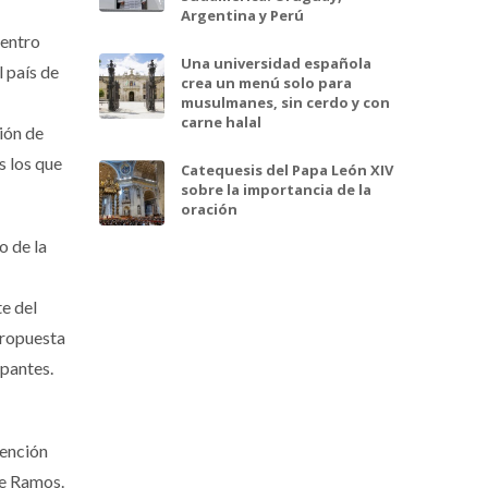
Argentina y Perú
uentro
Una universidad española
l país de
crea un menú solo para
musulmanes, sin cerdo y con
carne halal
nión de
s los que
Catequesis del Papa León XIV
sobre la importancia de la
oración
o de la
e del
propuesta
ipantes.
tención
de Ramos.