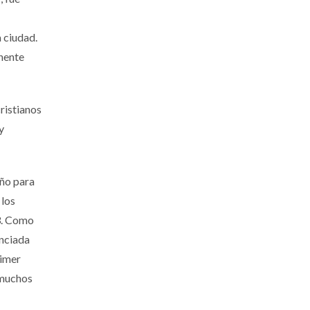
a ciudad.
inente
ristianos
y
año para
 los
13. Como
unciada
rimer
 muchos