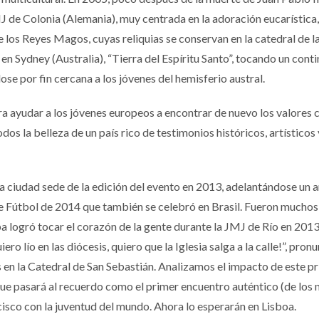
J de Colonia (Alemania), muy centrada en la adoración eucarística,
e los Reyes Magos, cuyas reliquias se conservan en la catedral de l
 en Sydney (Australia), “Tierra del Espíritu Santo”, tocando un cont
ose por fin cercana a los jóvenes del hemisferio austral.
a ayudar a los jóvenes europeos a encontrar de nuevo los valores c
os la belleza de un país rico de testimonios históricos, artísticos 
la ciudad sede de la edición del evento en 2013, adelantándose un 
de Fútbol de 2014 que también se celebró en Brasil. Fueron muchos
pa logró tocar el corazón de la gente durante la JMJ de Río en 20
ero lío en las diócesis, quiero que la Iglesia salga a la calle!”, pron
s en la Catedral de San Sebastián. Analizamos el impacto de este p
 que pasará al recuerdo como el primer encuentro auténtico (de los
isco con la juventud del mundo. Ahora lo esperarán en Lisboa.