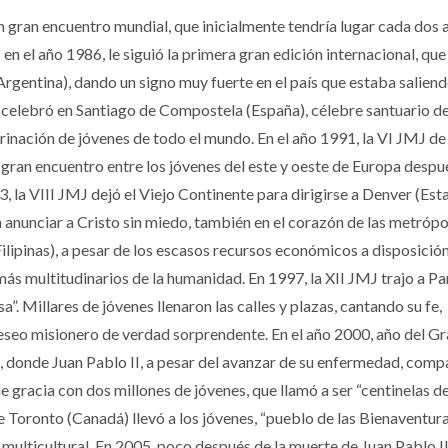
n gran encuentro mundial, que inicialmente tendría lugar cada dos a
en el año 1986, le siguió la primera gran edición internacional, que
Argentina), dando un signo muy fuerte en el país que estaba saliend
e celebró en Santiago de Compostela (España), célebre santuario de 
inación de jóvenes de todo el mundo. En el año 1991, la VI JMJ de
gran encuentro entre los jóvenes del este y oeste de Europa despué
3, la VIII JMJ dejó el Viejo Continente para dirigirse a Denver (Es
a anunciar a Cristo sin miedo, también en el corazón de las metrópo
lipinas), a pesar de los escasos recursos económicos a disposición,
más multitudinarios de la humanidad. En 1997, la XII JMJ trajo a Pa
”. Millares de jóvenes llenaron las calles y plazas, cantando su fe,
deseo misionero de verdad sorprendente. En el año 2000, año del G
, donde Juan Pablo II, a pesar del avanzar de su enfermedad, comp
 gracia con dos millones de jóvenes, que llamó a ser “centinelas de
e Toronto (Canadá) llevó a los jóvenes, “pueblo de las Bienaventur
 multicultural. En 2005, poco después de la muerte de Juan Pablo II