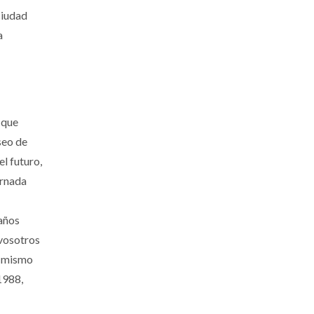
ciudad
a
 que
seo de
el futuro,
ornada
 años
 vosotros
l mismo
 1988,