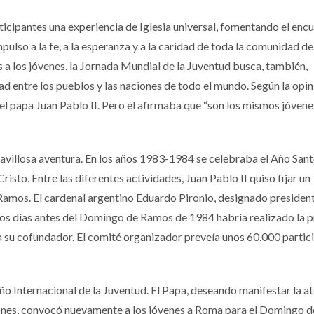
icipantes una experiencia de Iglesia universal, fomentando el enc
pulso a la fe, a la esperanza y a la caridad de toda la comunidad de
a los jóvenes, la Jornada Mundial de la Juventud busca, también,
dad entre los pueblos y las naciones de todo el mundo. Según la opi
el papa Juan Pablo II. Pero él afirmaba que “son los mismos jóvene
llosa aventura. En los años 1983-1984 se celebraba el Año Sant
isto. Entre las diferentes actividades, Juan Pablo II quiso fijar un
Ramos. El cardenal argentino Eduardo Pironio, designado president
cos días antes del Domingo de Ramos de 1984 habría realizado la 
era su cofundador. El comité organizador preveía unos 60.000 partic
o Internacional de la Juventud. El Papa, deseando manifestar la a
ciones, convocó nuevamente a los jóvenes a Roma para el Domingo 