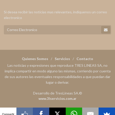
Si desea recibir las noticias mas relevantes, indiquenos un correo
electronico
Quienes Somos
Servicios
Contacto
Las noticias y expresiones que reproduce TRES LINEAS SA, no
implica compartir en modo alguno las mismas, corriendo por cuenta
de sus autores las eventuales responsabilidades a que puedan dar
lugar o derivar.
Desarrollo de TresLineas SA.©
www.3lservicios.com.ar
Compartir