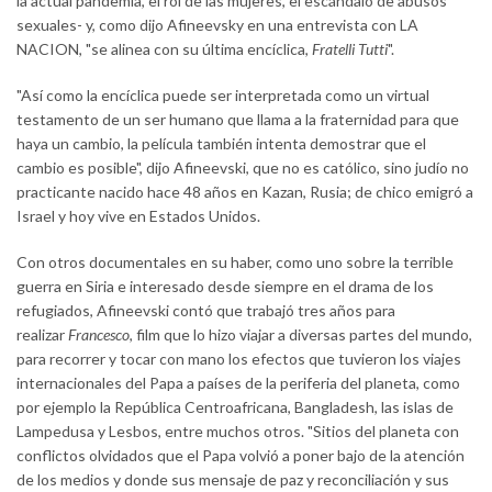
la actual pandemia, el rol de las mujeres, el escándalo de abusos
sexuales- y, como dijo Afineevsky en una entrevista con LA
NACION, "se alinea con su última encíclica,
Fratelli Tutti
".
"Así como la encíclica puede ser interpretada como un virtual
testamento de un ser humano que llama a la fraternidad para que
haya un cambio, la película también intenta demostrar que el
cambio es posible", dijo Afineevski, que no es católico, sino judío no
practicante nacido hace 48 años en Kazan, Rusia; de chico emigró a
Israel y hoy vive en Estados Unidos.
Con otros documentales en su haber, como uno sobre la terrible
guerra en Siria e interesado desde siempre en el drama de los
refugiados, Afineevski contó que trabajó tres años para
realizar
Francesco
, film que lo hizo viajar a diversas partes del mundo,
para recorrer y tocar con mano los efectos que tuvieron los viajes
internacionales del Papa a países de la periferia del planeta, como
por ejemplo la República Centroafricana, Bangladesh, las islas de
Lampedusa y Lesbos, entre muchos otros. "Sitios del planeta con
conflictos olvidados que el Papa volvió a poner bajo de la atención
de los medios y donde sus mensaje de paz y reconciliación y sus