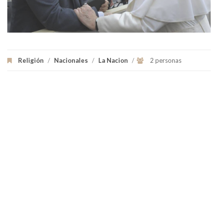
Religión
/
Nacionales
/
La Nacion
/
2 personas