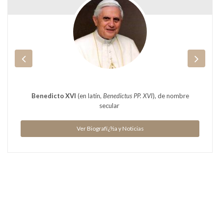
Benedicto XVI
(en latín,
Benedictus PP. XVI
), de nombre
secular
Ver Biografï¿½a y Noticias