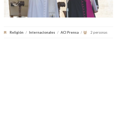
Religión
/
Internacionales
/
ACI Prensa
/
2 personas