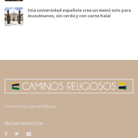
Una universidad española crea un menú solo para
musulmanes, sin cerdo y con carne halal
Información para el diálogo
ENCONTRANOS EN :