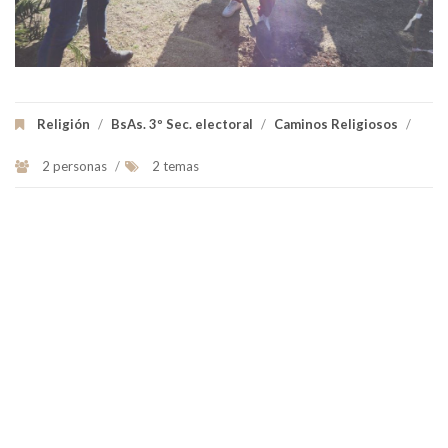
Religión
/
BsAs. 3º Sec. electoral
/
Caminos Religiosos
/
2 personas
/
2 temas