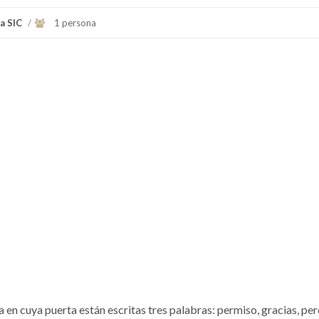
a SIC
/
1 persona
lia en cuya puerta están escritas tres palabras: permiso, gracias, pe