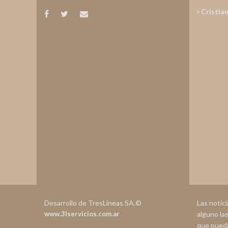
Cristia
Desarrollo de TresLineas SA.©
Las notic
www.3lservicios.com.ar
alguno la
que pueda