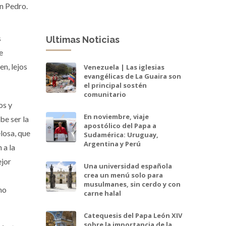
an Pedro.
s
Ultimas Noticias
e
en, lejos
Venezuela | Las iglesias
evangélicas de La Guaira son
el principal sostén
comunitario
os y
En noviembre, viaje
be ser la
apostólico del Papa a
losa, que
Sudamérica: Uruguay,
Argentina y Perú
 a la
ejor
Una universidad española
crea un menú solo para
musulmanes, sin cerdo y con
no
carne halal
Catequesis del Papa León XIV
sobre la importancia de la