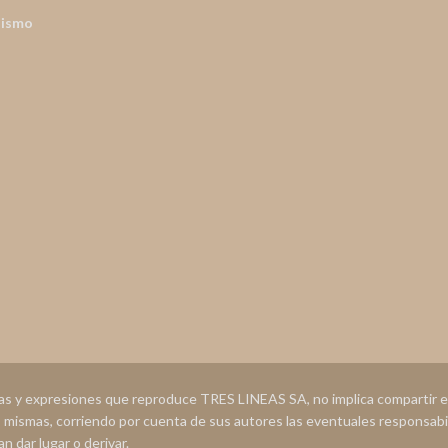
nismo
ias y expresiones que reproduce TRES LINEAS SA, no implica compartir
s mismas, corriendo por cuenta de sus autores las eventuales responsabi
n dar lugar o derivar.