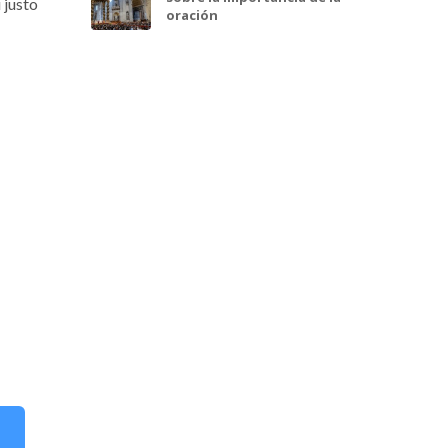
 justo
oración