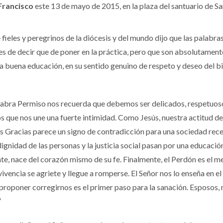
Francisco
este 13 de mayo de 2015, en la plaza del santuario de S
fieles y peregrinos de la diócesis y del mundo dijo que las palabra
es de decir que de poner en la práctica, pero que son absolutament
la buena educación, en su sentido genuino de respeto y deseo del bi
alabra Permiso nos recuerda que debemos ser delicados, respetuos
os que nos une una fuerte intimidad. Como Jesús, nuestra actitud de
las Gracias parece un signo de contradicción para una sociedad rece
ignidad de las personas y la justicia social pasan por una educación
nte, nace del corazón mismo de su fe. Finalmente, el Perdón es el m
vencia se agriete y llegue a romperse. El Señor nos lo enseña en el
proponer corregirnos es el primer paso para la sanación. Esposos, 
”