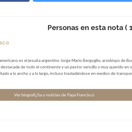
Personas en esta nota ( 1
isco
americano es el jesuita argentino Jorge Mario Bergoglio, arzobispo de B
a destacada de todo el continente y un pastor sencillo y muy querido en 
sitado a lo ancho y a lo largo, incluso trasladándose en medios de transpo
Ver biografï¿½a y noticias de Papa Francisco