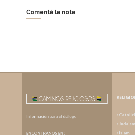
Comentá la nota
RELIGIO
Catolic
Información para el diálogo
Judais
Islam
ENCONTRANOS EN :