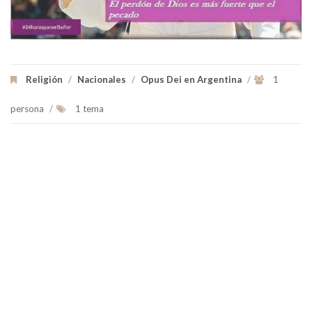
Religión
/
Nacionales
/
Opus Dei en Argentina
/
1
persona
/
1 tema