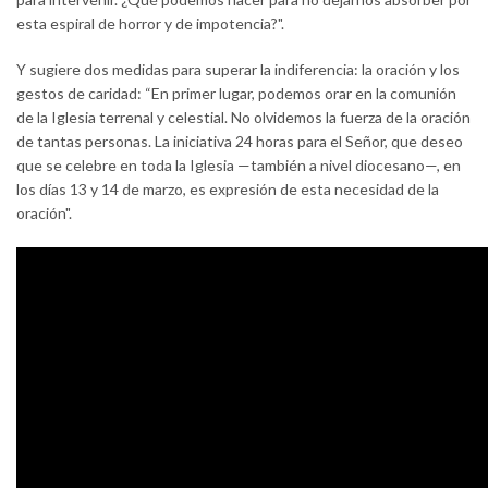
esta espiral de horror y de impotencia?".
Y sugiere dos medidas para superar la indiferencia: la oración y los
gestos de caridad: “En primer lugar, podemos orar en la comunión
de la Iglesia terrenal y celestial. No olvidemos la fuerza de la oración
de tantas personas. La iniciativa 24 horas para el Señor, que deseo
que se celebre en toda la Iglesia —también a nivel diocesano—, en
los días 13 y 14 de marzo, es expresión de esta necesidad de la
oración".