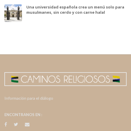
Una universidad española crea un menú solo para
musulmanes, sin cerdo y con carne halal
Información para el diálogo
ENCONTRANOS EN :