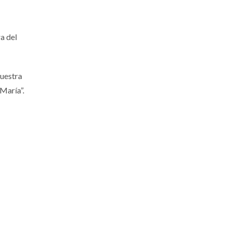
a del
nuestra
 María”.