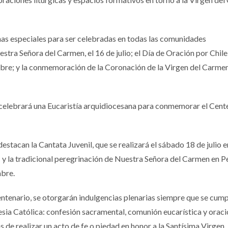
has especiales para ser celebradas en todas las comunidades
tra Señora del Carmen, el 16 de julio; el Día de Oración por Chile
bre; y la conmemoración de la Coronación de la Virgen del Carmen
celebrará una Eucaristía arquidiocesana para conmemorar el Cent
stacan la Cantata Juvenil, que se realizará el sábado 18 de julio e
 y la tradicional peregrinación de Nuestra Señora del Carmen en P
embre.
entenario, se otorgarán indulgencias plenarias siempre que se cum
lesia Católica: confesión sacramental, comunión eucarística y orac
s de realizar un acto de fe o piedad en honor a la Santísima Virgen