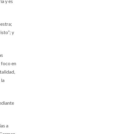
ia y es
estra;
isto”; y
as
l foco en
talidad,
 la
ediante
ías a
 Carmen,