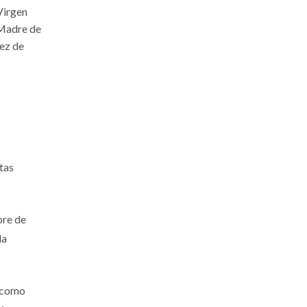
Virgen
 Madre de
rez de
ntas
bre de
da
o como