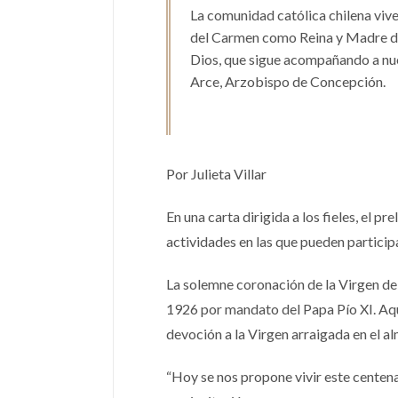
La comunidad católica chilena vive
del Carmen como Reina y Madre de 
Dios, que sigue acompañando a nue
Arce, Arzobispo de Concepción.
Por Julieta Villar
En una carta dirigida a los fieles, el p
actividades en las que pueden particip
La solemne coronación de la Virgen de
1926 por mandato del Papa Pío XI. Aque
devoción a la Virgen arraigada en el a
“Hoy se nos propone vivir este cente