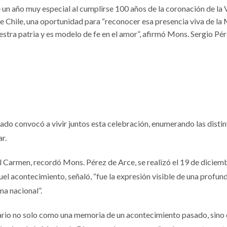
 un año muy especial al cumplirse 100 años de la coronación de la 
Chile, una oportunidad para “reconocer esa presencia viva de la
stra patria y es modelo de fe en el amor”, afirmó Mons. Sergio Pé
relado convocó a vivir juntos esta celebración, enumerando las disti
ar.
l Carmen, recordó Mons. Pérez de Arce, se realizó el 19 de diciem
l acontecimiento, señaló, “fue la expresión visible de una profun
lma nacional”.
nario no solo como una memoria de un acontecimiento pasado, sin