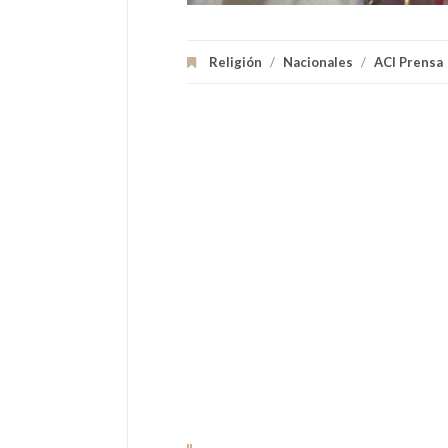
Religión
/
Nacionales
/
ACI Prensa