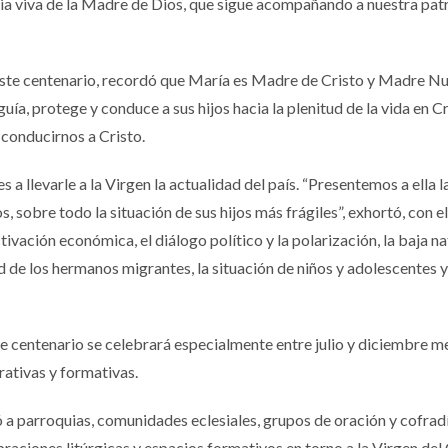
ia viva de la Madre de Dios, que sigue acompañando a nuestra patr
este centenario, recordó que María es Madre de Cristo y Madre Nu
ía, protege y conduce a sus hijos hacia la plenitud de la vida en Cr
 conducirnos a Cristo.
s a llevarle a la Virgen la actualidad del país. “Presentemos a ella l
 sobre todo la situación de sus hijos más frágiles”, exhortó, con e
vación económica, el diálogo político y la polarización, la baja na
dad de los hermanos migrantes, la situación de niños y adolescentes y
te centenario se celebrará especialmente entre julio y diciembre m
brativas y formativas.
 a parroquias, comunidades eclesiales, grupos de oración y cofrad
raciones litúrgicas y espacios formativos en torno a la Virgen del