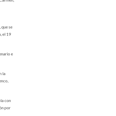
, que se
, el 19
enario e
n la
enco,
pla con
ión por
.