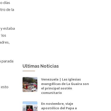
ho días
tro de la
l y estaba
 los
padres,
a parada
Ultimas Noticias
Venezuela | Las iglesias
evangélicas de La Guaira son
e esto
el principal sostén
comunitario
En noviembre, viaje
apostólico del Papa a