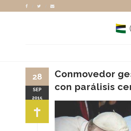
Conmovedor ges
28
con parálisis ce
SEP
2015