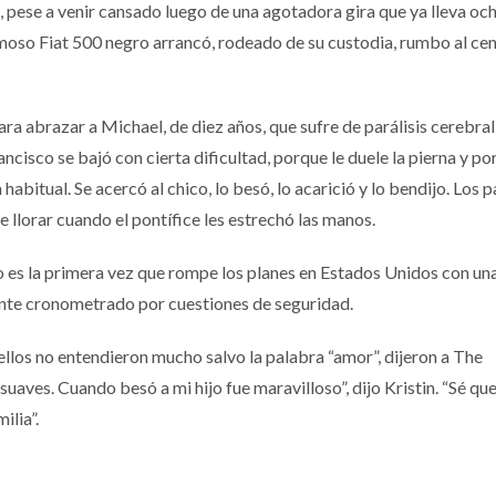
 pese a venir cansado luego de una agotadora gira que ya lleva oc
moso Fiat 500 negro arrancó, rodeado de su custodia, rumbo al cen
ara abrazar a Michael, de diez años, que sufre de parálisis cerebra
ncisco se bajó con cierta dificultad, porque le duele la pierna y por
 habitual. Se acercó al chico, lo besó, lo acarició y lo bendijo. Los 
e llorar cuando el pontífice les estrechó las manos.
ro es la primera vez que rompe los planes en Estados Unidos con un
nte cronometrado por cuestiones de seguridad.
 ellos no entendieron mucho salvo la palabra “amor”, dijeron a The
uaves. Cuando besó a mi hijo fue maravilloso”, dijo Kristin. “Sé qu
ilia”.