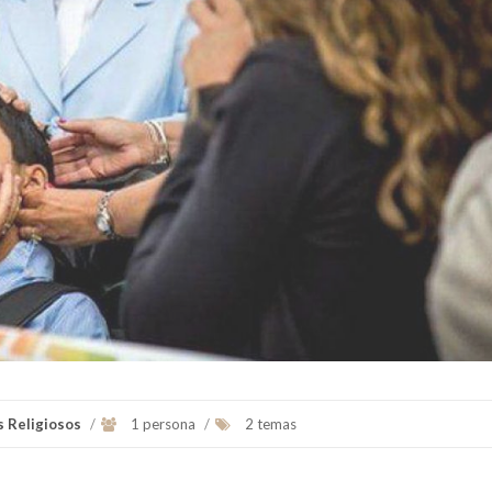
s Religiosos
/
1 persona
/
2 temas