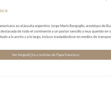
isco
americano es el jesuita argentino Jorge Mario Bergoglio, arzobispo de B
a destacada de todo el continente y un pastor sencillo y muy querido en 
sitado a lo ancho y a lo largo, incluso trasladándose en medios de transpo
Ver biografï¿½a y noticias de Papa Francisco