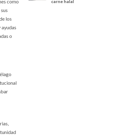
iones como
carne halal
 sus
de los
y ayudas
adas o
iélago
tucional
abar
rias,
rtunidad