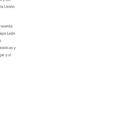
 la Unión
presente
Papa León
s
eánicas y
ar y si