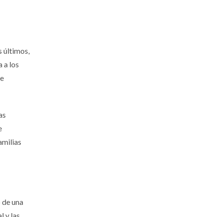
s últimos,
 a los
de
as
e
amilias
o de una
l y las