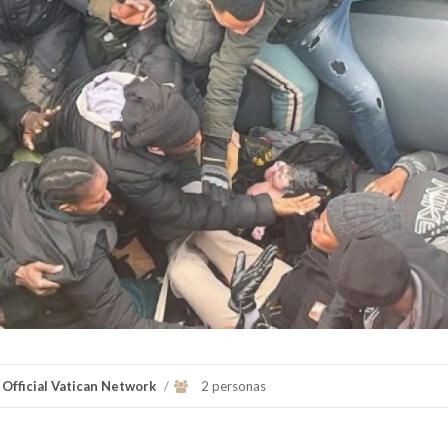
Fue el primer Papa americano es el
Ver Biografï¿½a y Notic
jesuita argentino Jorge Mario
Bergoglio, arzobispo de Buenos A...
Ver Biografï¿½a y Noticias
 Official Vatican Network
/
2 personas