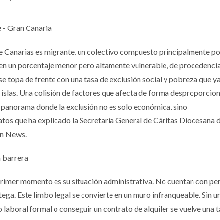
e - Gran Canaria
e Canarias es migrante, un colectivo compuesto principalmente po
 en un porcentaje menor pero altamente vulnerable, de procedenci
se topa de frente con una tasa de exclusión social y pobreza que ya
s islas. Una colisión de factores que afecta de forma desproporcio
 panorama donde la exclusión no es solo económica, sino
os que ha explicado la Secretaria General de Cáritas Diocesana 
an News.
a barrera
 primer momento es su situación administrativa. No cuentan con pe
tega. Este limbo legal se convierte en un muro infranqueable. Sin u
 laboral formal o conseguir un contrato de alquiler se vuelve una 