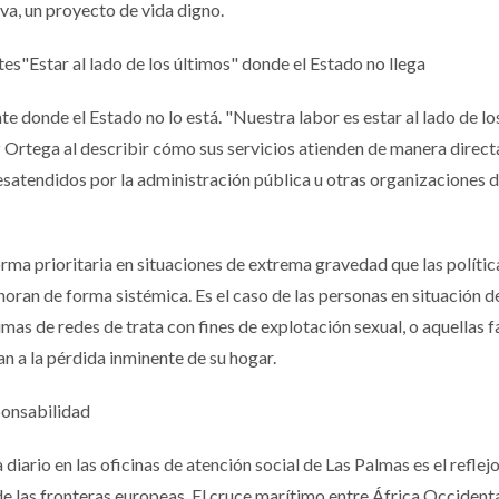
iva, un proyecto de vida digno.
tes"Estar al lado de los últimos" donde el Estado no llega
nte donde el Estado no lo está. "Nuestra labor es estar al lado de lo
z Ortega al describir cómo sus servicios atienden de manera directa
atendidos por la administración pública u otras organizaciones 
rma prioritaria en situaciones de extrema gravedad que las polític
noran de forma sistémica. Es el caso de las personas en situación d
mas de redes de trata con fines de explotación sexual, o aquellas f
n a la pérdida inminente de su hogar.
ponsabilidad
diario en las oficinas de atención social de Las Palmas es el reflej
de las fronteras europeas. El cruce marítimo entre África Occidenta