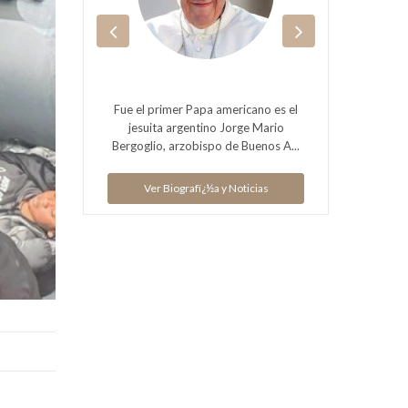
Fue el primer Papa americano es el
ias
V
jesuita argentino Jorge Mario
Bergoglio, arzobispo de Buenos A...
Ver Biografï¿½a y Noticias