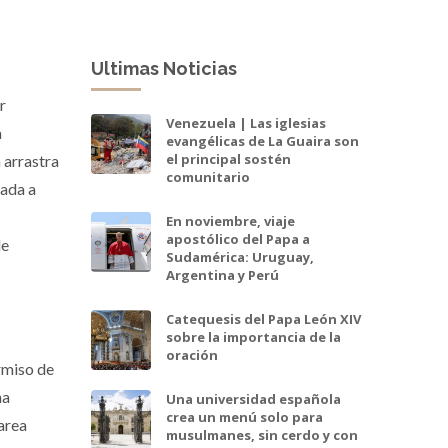
Ultimas Noticias
r
Venezuela | Las iglesias
a
evangélicas de La Guaira son
el principal sostén
 arrastra
comunitario
nada a
En noviembre, viaje
apostólico del Papa a
de
Sudamérica: Uruguay,
Argentina y Perú
Catequesis del Papa León XIV
sobre la importancia de la
oración
rmiso de
na
Una universidad española
crea un menú solo para
tarea
musulmanes, sin cerdo y con