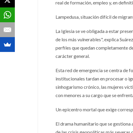
real de formación, empleo y, en definit
Lampedusa, situación difícil de migran
La Iglesia se ve obligada a estar prese
de los más vulnerables", explica Suáre
perfiles que quedan completamente des
carácter general.
Esta red de emergencia se centra de fo
institucionales tardan en procesar o ig
sinhogarismo crónico, las mujeres vícti
con menores a su cargo que se enfrenta
Un epicentro mortal que exige corres
El drama humanitario que se gestiona a 
de las crisis geopolíticas más severas 