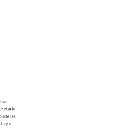
 los
cretaria
donde las
ta y a