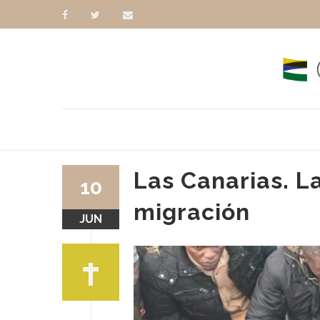
Las Canarias. La
10
migración
JUN
RANCISCO
PAPA LEÓN XIV