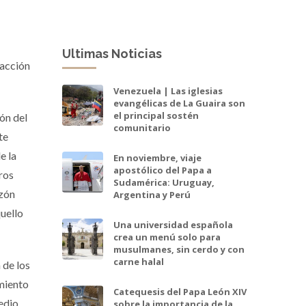
Ultimas Noticias
racción
Venezuela | Las iglesias
evangélicas de La Guaira son
el principal sostén
ión del
comunitario
te
e la
En noviembre, viaje
apostólico del Papa a
ros
Sudamérica: Uruguay,
azón
Argentina y Perú
uello
Una universidad española
crea un menú solo para
musulmanes, sin cerdo y con
carne halal
 de los
imiento
Catequesis del Papa León XIV
medio
sobre la importancia de la