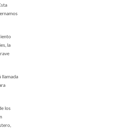
Esta
obernamos
miento
es, la
grave
á llamada
ara
de los
an
stero,