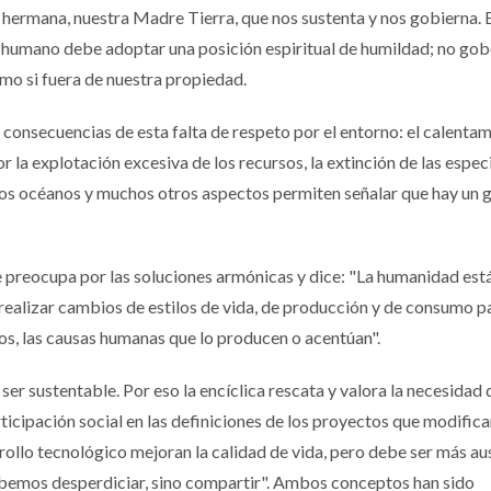
a hermana, nuestra Madre Tierra, que nos sustenta y nos gobierna. 
er humano debe adoptar una posición espiritual de humildad; no g
mo si fuera de nuestra propiedad.
consecuencias de esta falta de respeto por el entorno: el calenta
r la explotación excesiva de los recursos, la extinción de las especi
 los océanos y muchos otros aspectos permiten señalar que hay un 
se preocupa por las soluciones armónicas y dice: "La humanidad est
realizar cambios de estilos de vida, de producción y de consumo p
os, las causas humanas que lo producen o acentúan".
ser sustentable. Por eso la encíclica rescata y valora la necesidad 
ticipación social en las definiciones de los proyectos que modific
rollo tecnológico mejoran la calidad de vida, pero debe ser más au
bemos desperdiciar, sino compartir". Ambos conceptos han sido