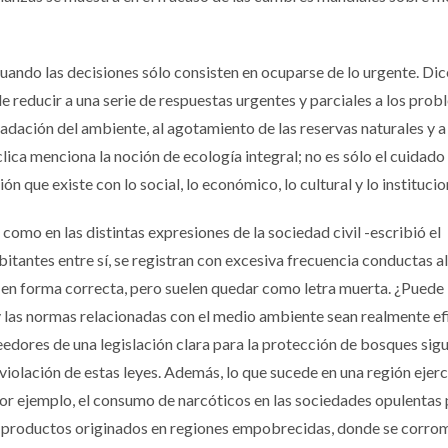
uando las decisiones sólo consisten en ocuparse de lo urgente. Dic
de reducir a una serie de respuestas urgentes y parciales a los pro
adación del ambiente, al agotamiento de las reservas naturales y a 
clica menciona la noción de ecología integral; no es sólo el cuidado 
ón que existe con lo social, lo económico, lo cultural y lo institucio
como en las distintas expresiones de la sociedad civil -escribió el
habitantes entre sí, se registran con excesiva frecuencia conductas a
s en forma correcta, pero suelen quedar como letra muerta. ¿Puede
 y las normas relacionadas con el medio ambiente sean realmente e
edores de una legislación clara para la protección de bosques sig
violación de estas leyes. Además, lo que sucede en una región ejer
 por ejemplo, el consumo de narcóticos en las sociedades opulentas
 productos originados en regiones empobrecidas, donde se corr