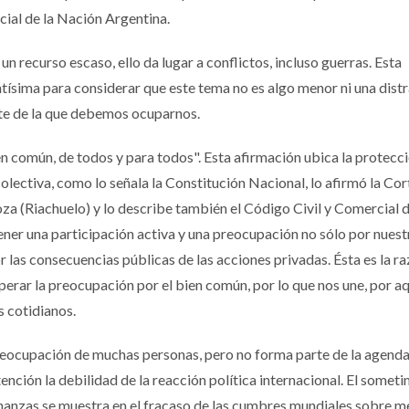
cial de la Nación Argentina.
n recurso escaso, ello da lugar a conflictos, incluso guerras. Esta
tísima para considerar que este tema no es algo menor ni una dist
nte de la que debemos ocuparnos.
ien común, de todos y para todos". Esta afirmación ubica la protecc
lectiva, como lo señala la Constitución Nacional, lo afirmó la Cor
a (Riachuelo) y lo describe también el Código Civil y Comercial d
ner una participación activa y una preocupación no sólo por nuest
r las consecuencias públicas de las acciones privadas. Ésta es la r
erar la preocupación por el bien común, por lo que nos une, por aq
s cotidianos.
reocupación de muchas personas, pero no forma parte de la agenda
ención la debilidad de la reacción política internacional. El somet
 finanzas se muestra en el fracaso de las cumbres mundiales sobre 