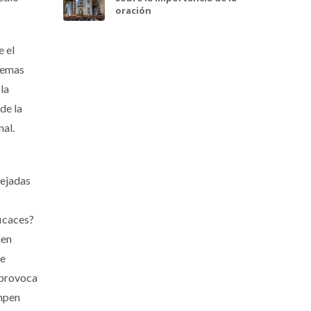
oración
e el
blemas
la
de la
nal.
lejadas
ficaces?
uen
ce
 provoca
ompen