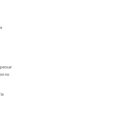
la
 pensar
con no
 la