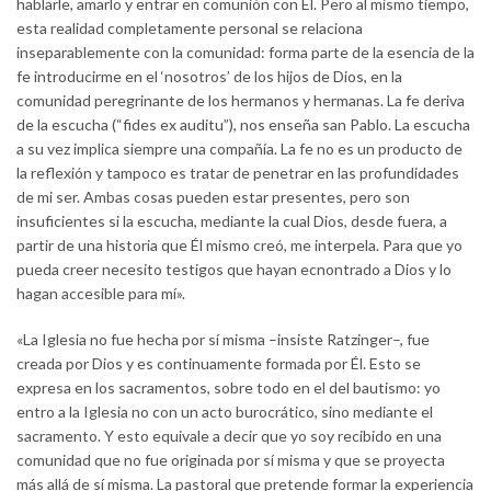
hablarle, amarlo y entrar en comunión con Él. Pero al mismo tiempo,
esta realidad completamente personal se relaciona
inseparablemente con la comunidad: forma parte de la esencia de la
fe introducirme en el ‘nosotros’ de los hijos de Dios, en la
comunidad peregrinante de los hermanos y hermanas. La fe deriva
de la escucha (“fides ex auditu”), nos enseña san Pablo. La escucha
a su vez implica siempre una compañía. La fe no es un producto de
la reflexión y tampoco es tratar de penetrar en las profundidades
de mi ser. Ambas cosas pueden estar presentes, pero son
insuficientes si la escucha, mediante la cual Dios, desde fuera, a
partir de una historia que Él mismo creó, me interpela. Para que yo
pueda creer necesito testigos que hayan ecnontrado a Dios y lo
hagan accesible para mí».
«La Iglesia no fue hecha por sí misma –insiste Ratzinger–, fue
creada por Dios y es continuamente formada por Él. Esto se
expresa en los sacramentos, sobre todo en el del bautismo: yo
entro a la Iglesia no con un acto burocrático, sino mediante el
sacramento. Y esto equivale a decir que yo soy recibido en una
comunidad que no fue originada por sí misma y que se proyecta
más allá de sí misma. La pastoral que pretende formar la experiencia