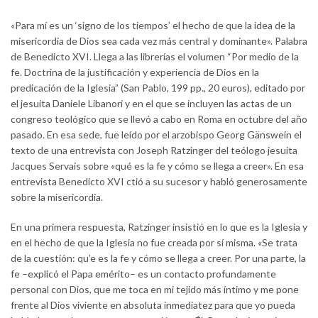
«Para mí es un ‘signo de los tiempos’ el hecho de que la idea de la
misericordia de Dios sea cada vez más central y dominante». Palabra
de Benedicto XVI. Llega a las librerías el volumen “Por medio de la
fe. Doctrina de la justificación y experiencia de Dios en la
predicación de la Iglesia” (San Pablo, 199 pp., 20 euros), editado por
el jesuita Daniele Libanori y en el que se incluyen las actas de un
congreso teológico que se llevó a cabo en Roma en octubre del año
pasado. En esa sede, fue leído por el arzobispo Georg Gänswein el
texto de una entrevista con Joseph Ratzinger del teólogo jesuita
Jacques Servais sobre «qué es la fe y cómo se llega a creer». En esa
entrevista Benedicto XVI ctió a su sucesor y habló generosamente
sobre la misericordia.
En una primera respuesta, Ratzinger insistió en lo que es la Iglesia y
en el hecho de que la Iglesia no fue creada por sí misma. «Se trata
de la cuestión: qu’e es la fe y cómo se llega a creer. Por una parte, la
fe –explicó el Papa emérito– es un contacto profundamente
personal con Dios, que me toca en mi tejido más íntimo y me pone
frente al Dios viviente en absoluta inmediatez para que yo pueda