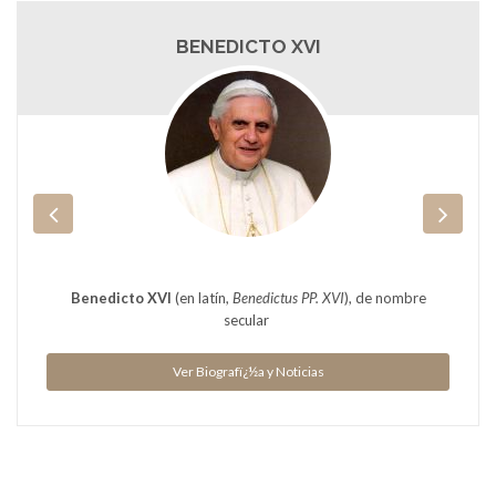
BENEDICTO XVI
Benedicto XVI
(en latín,
Benedictus PP. XVI
), de nombre
secular
Ver Biografï¿½a y Noticias