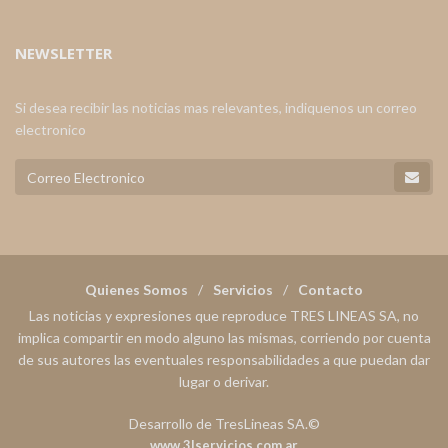
NEWSLETTER
Si desea recibir las noticias mas relevantes, indiquenos un correo
electronico
Quienes Somos
Servicios
Contacto
Las noticias y expresiones que reproduce TRES LINEAS SA, no
implica compartir en modo alguno las mismas, corriendo por cuenta
de sus autores las eventuales responsabilidades a que puedan dar
lugar o derivar.
Desarrollo de TresLineas SA.©
www.3lservicios.com.ar