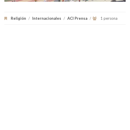
Religión
/
Internacionales
/
ACI Prensa
/
1 persona