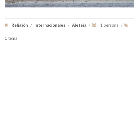
Religión
/
Internacionales
/
Aleteia
/
1 persona
/
1 tema