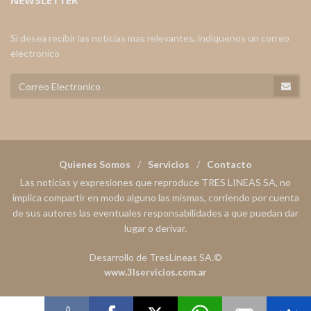
NEWSLETTER
Si desea recibir las noticias mas relevantes, indiquenos un correo
electronico
Quienes Somos
Servicios
Contacto
Las noticias y expresiones que reproduce TRES LINEAS SA, no
implica compartir en modo alguno las mismas, corriendo por cuenta
de sus autores las eventuales responsabilidades a que puedan dar
lugar o derivar.
Desarrollo de TresLineas SA.©
www.3lservicios.com.ar