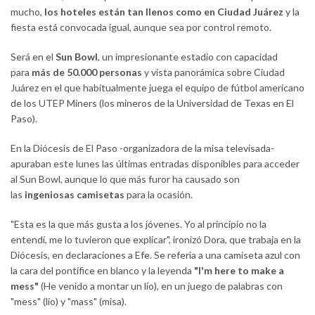
mucho,
los hoteles están tan llenos como en Ciudad Juárez
y la
fiesta está convocada igual, aunque sea por control remoto.
Será en el
Sun Bowl
, un impresionante estadio con capacidad
para
más de 50.000 personas
y vista panorámica sobre Ciudad
Juárez en el que habitualmente juega el equipo de fútbol americano
de los UTEP Miners (los mineros de la Universidad de Texas en El
Paso).
En la Diócesis de El Paso -organizadora de la misa televisada-
apuraban este lunes las últimas entradas disponibles para acceder
al Sun Bowl, aunque lo que más furor ha causado son
las
ingeniosas camisetas
para la ocasión.
"Esta es la que más gusta a los jóvenes. Yo al principio no la
entendí, me lo tuvieron que explicar", ironizó Dora, que trabaja en la
Diócesis, en declaraciones a Efe. Se refería a una camiseta azul con
la cara del pontífice en blanco y la leyenda
"I'm here to make a
mess"
(He venido a montar un lío), en un juego de palabras con
"mess" (lío) y "mass" (misa).