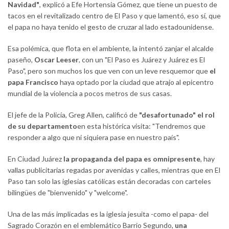
Navidad"
, explicó a Efe Hortensia Gómez, que tiene un puesto de
tacos en el revitalizado centro de El Paso y que lamentó, eso sí, que
el papa no haya tenido el gesto de cruzar al lado estadounidense.
Esa polémica, que flota en el ambiente, la intentó zanjar el alcalde
paseño,
Oscar Leeser
, con un "El Paso es Juárez y Juárez es El
Paso", pero son muchos los que ven con un leve resquemor que
el
papa Francisco
haya optado por la ciudad que atrajo al epicentro
mundial de la violencia a pocos metros de sus casas.
El jefe de la Policía, Greg Allen, calificó de
"desafortunado" el rol
de su departamento
en esta histórica visita: "Tendremos que
responder a algo que ni siquiera pase en nuestro país".
En Ciudad Juárez
la propaganda del papa es omnipresente
, hay
vallas publicitarias regadas por avenidas y calles, mientras que en El
Paso tan solo las iglesias católicas están decoradas con carteles
bilingües de "bienvenido" y "welcome".
Una de las más implicadas es la iglesia jesuita -como el papa- del
Sagrado Corazón en el emblemático Barrio Segundo,
una