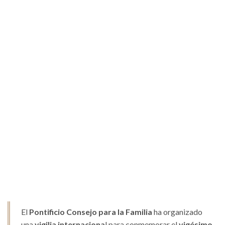
El
Pontificio Consejo para la Familia
ha organizado
una
vigilia internaciona
l para conmemorar el
vigésimo