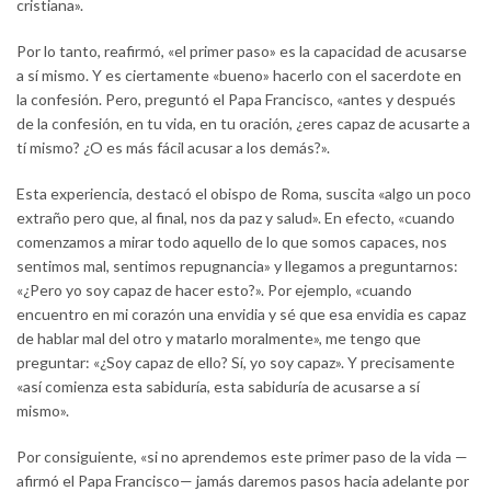
cristiana».
Por lo tanto, reafirmó, «el primer paso» es la capacidad de acusarse
a sí mismo. Y es ciertamente «bueno» hacerlo con el sacerdote en
la confesión. Pero, preguntó el Papa Francisco, «antes y después
de la confesión, en tu vida, en tu oración, ¿eres capaz de acusarte a
tí mismo? ¿O es más fácil acusar a los demás?».
Esta experiencia, destacó el obispo de Roma, suscita «algo un poco
extraño pero que, al final, nos da paz y salud». En efecto, «cuando
comenzamos a mirar todo aquello de lo que somos capaces, nos
sentimos mal, sentimos repugnancia» y llegamos a preguntarnos:
«¿Pero yo soy capaz de hacer esto?». Por ejemplo, «cuando
encuentro en mi corazón una envidia y sé que esa envidia es capaz
de hablar mal del otro y matarlo moralmente», me tengo que
preguntar: «¿Soy capaz de ello? Sí, yo soy capaz». Y precisamente
«así comienza esta sabiduría, esta sabiduría de acusarse a sí
mismo».
Por consiguiente, «si no aprendemos este primer paso de la vida —
afirmó el Papa Francisco— jamás daremos pasos hacia adelante por