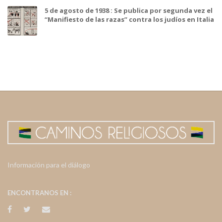
5 de agosto de 1938 : Se publica por segunda vez el
“Manifiesto de las razas” contra los judíos en Italia
Información para el diálogo
ENCONTRANOS EN :