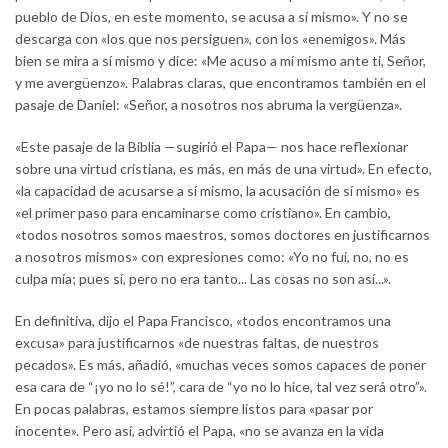
pueblo de Dios, en este momento, se acusa a sí mismo». Y no se
descarga con «los que nos persiguen», con los «enemigos». Más
bien se mira a sí mismo y dice: «Me acuso a mí mismo ante ti, Señor,
y me avergüenzo». Palabras claras, que encontramos también en el
pasaje de Daniel: «Señor, a nosotros nos abruma la vergüenza».
«Este pasaje de la Biblia —sugirió el Papa— nos hace reflexionar
sobre una virtud cristiana, es más, en más de una virtud». En efecto,
«la capacidad de acusarse a sí mismo, la acusación de sí mismo» es
«el primer paso para encaminarse como cristiano». En cambio,
«todos nosotros somos maestros, somos doctores en justificarnos
a nosotros mismos» con expresiones como: «Yo no fui, no, no es
culpa mía; pues sí, pero no era tanto... Las cosas no son así...».
En definitiva, dijo el Papa Francisco, «todos encontramos una
excusa» para justificarnos «de nuestras faltas, de nuestros
pecados». Es más, añadió, «muchas veces somos capaces de poner
esa cara de “¡yo no lo sé!”, cara de “yo no lo hice, tal vez será otro”».
En pocas palabras, estamos siempre listos para «pasar por
inocente». Pero así, advirtió el Papa, «no se avanza en la vida