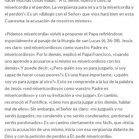
hacer muchas cosas malas: “A ti, Señor, nuestro Dios, la
misericordia y el perdón. La vergüenza para mí y a ti la misericordia y
el perdón”». Es un «diálogo con el Señor» que «nos hará bien en esta
Cuaresma: la acusación de nosotros mismos».
«Pidamos misericordia» volvió a proponer el Papa refiriéndose
especialmente al pasaje de la liturgia de san Lucas (6, 36-38). Jesús
«es claro: sed misericordiosos como vuestro Padre es
misericordioso». Por lo demás, explicó el Papa Francisco, «cuando
uno aprende a acusarse a sí mismo es misericordioso con los
demás». Y puede decir: «¿Pero quién soy yo para juzgarlo, si soy
capaz de hacer cosas peores?». Es una frase importante: «¿quién
soy yo para juzgar al otro?». Esto se comprende a la luz de la palabra
de Jesús «sed misericordiosos como vuestro Padre es
misericordioso» y con su invitación a «no juzgar». En cambio,
reconoció el Pontífice, «cómo nos gusta juzgar a los demás, hablar
mal de ellos». Sin embargo, el Señor es claro: «no juzguéis y no
seréis juzgados; no condenéis y no seréis condenados; perdonad y
seréis perdonados». Es un camino ciertamente «no fácil», que «inicia
con la acusación de uno mismo, inicia con esa vergüenza delante de
Dios y con la petición de perdón a Él: pedir misericordia».