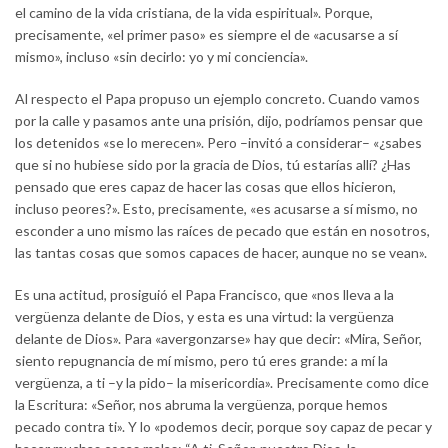
el camino de la vida cristiana, de la vida espiritual». Porque,
precisamente, «el primer paso» es siempre el de «acusarse a sí
mismo», incluso «sin decirlo: yo y mi conciencia».
Al respecto el Papa propuso un ejemplo concreto. Cuando vamos
por la calle y pasamos ante una prisión, dijo, podríamos pensar que
los detenidos «se lo merecen». Pero –invitó a considerar– «¿sabes
que si no hubiese sido por la gracia de Dios, tú estarías allí? ¿Has
pensado que eres capaz de hacer las cosas que ellos hicieron,
incluso peores?». Esto, precisamente, «es acusarse a sí mismo, no
esconder a uno mismo las raíces de pecado que están en nosotros,
las tantas cosas que somos capaces de hacer, aunque no se vean».
Es una actitud, prosiguió el Papa Francisco, que «nos lleva a la
vergüenza delante de Dios, y esta es una virtud: la vergüenza
delante de Dios». Para «avergonzarse» hay que decir: «Mira, Señor,
siento repugnancia de mí mismo, pero tú eres grande: a mí la
vergüenza, a ti –y la pido– la misericordia». Precisamente como dice
la Escritura: «Señor, nos abruma la vergüenza, porque hemos
pecado contra ti». Y lo «podemos decir, porque soy capaz de pecar y