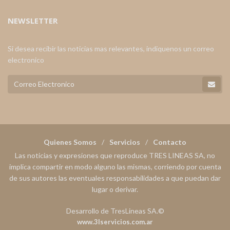
NEWSLETTER
Si desea recibir las noticias mas relevantes, indiquenos un correo
electronico
Quienes Somos
Servicios
Contacto
Las noticias y expresiones que reproduce TRES LINEAS SA, no
implica compartir en modo alguno las mismas, corriendo por cuenta
de sus autores las eventuales responsabilidades a que puedan dar
lugar o derivar.
Desarrollo de TresLineas SA.©
www.3lservicios.com.ar