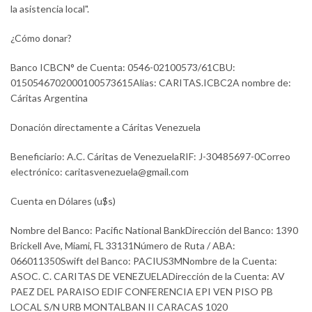
la asistencia local".
¿Cómo donar?
Banco ICBCN° de Cuenta: 0546-02100573/61CBU:
0150546702000100573615Alias: CARITAS.ICBC2A nombre de:
Cáritas Argentina
Donación directamente a Cáritas Venezuela
Beneficiario: A.C. Cáritas de VenezuelaRIF: J-30485697-0Correo
electrónico:
caritasvenezuela@gmail.com
Cuenta en Dólares (u$s)
Nombre del Banco: Pacific National BankDirección del Banco: 1390
Brickell Ave, Miami, FL 33131Número de Ruta / ABA:
066011350Swift del Banco: PACIUS3MNombre de la Cuenta:
ASOC. C. CARITAS DE VENEZUELADirección de la Cuenta: AV
PAEZ DEL PARAISO EDIF CONFERENCIA EPI VEN PISO PB
LOCAL S/N URB MONTALBAN II CARACAS 1020