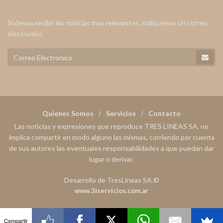
Si desea recibir las noticias mas relevantes, indiquenos un correo
electronico
Quienes Somos
Servicios
Contacto
Las noticias y expresiones que reproduce TRES LINEAS SA, no
implica compartir en modo alguno las mismas, corriendo por cuenta
de sus autores las eventuales responsabilidades a que puedan dar
lugar o derivar.
Desarrollo de TresLineas SA.©
www.3lservicios.com.ar
Compartir