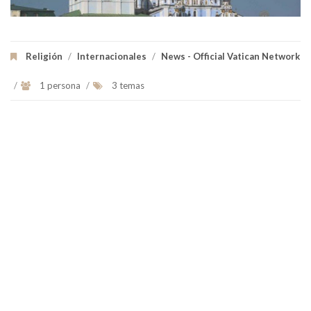
Religión
/
Internacionales
/
News - Official Vatican Network
/
1 persona
/
3 temas