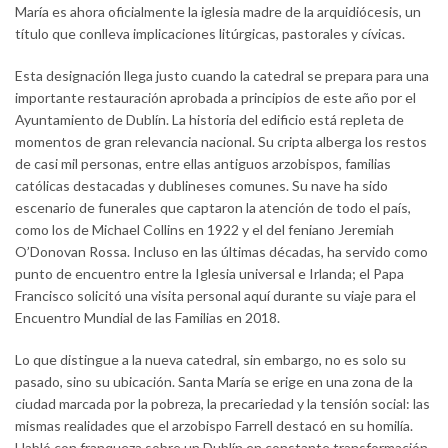
María es ahora oficialmente la iglesia madre de la arquidiócesis, un
título que conlleva implicaciones litúrgicas, pastorales y cívicas.
Esta designación llega justo cuando la catedral se prepara para una
importante restauración aprobada a principios de este año por el
Ayuntamiento de Dublín. La historia del edificio está repleta de
momentos de gran relevancia nacional. Su cripta alberga los restos
de casi mil personas, entre ellas antiguos arzobispos, familias
católicas destacadas y dublineses comunes. Su nave ha sido
escenario de funerales que captaron la atención de todo el país,
como los de Michael Collins en 1922 y el del feniano Jeremiah
O’Donovan Rossa. Incluso en las últimas décadas, ha servido como
punto de encuentro entre la Iglesia universal e Irlanda; el Papa
Francisco solicitó una visita personal aquí durante su viaje para el
Encuentro Mundial de las Familias en 2018.
Lo que distingue a la nueva catedral, sin embargo, no es solo su
pasado, sino su ubicación. Santa María se erige en una zona de la
ciudad marcada por la pobreza, la precariedad y la tensión social: las
mismas realidades que el arzobispo Farrell destacó en su homilía.
Habló con franqueza sobre un Dublín en constante transformación,