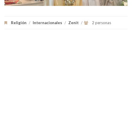
Religión
/
Internacionales
/
Zenit
/
2 personas