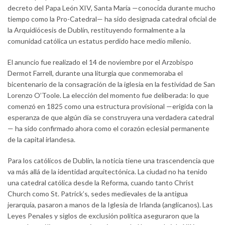
decreto del Papa León XIV, Santa María —conocida durante mucho
tiempo como la Pro-Catedral— ha sido designada catedral oficial de
la Arquidiócesis de Dublín, restituyendo formalmente a la
comunidad católica un estatus perdido hace medio milenio.
El anuncio fue realizado el 14 de noviembre por el Arzobispo
Dermot Farrell, durante una liturgia que conmemoraba el
bicentenario de la consagración de la iglesia en la festividad de San
Lorenzo O’Toole. La elección del momento fue deliberada: lo que
comenzó en 1825 como una estructura provisional —erigida con la
esperanza de que algún día se construyera una verdadera catedral
— ha sido confirmado ahora como el corazón eclesial permanente
de la capital irlandesa.
Para los católicos de Dublín, la noticia tiene una trascendencia que
va más allá de la identidad arquitectónica. La ciudad no ha tenido
una catedral católica desde la Reforma, cuando tanto Christ
Church como St. Patrick’s, sedes medievales de la antigua
jerarquía, pasaron a manos de la Iglesia de Irlanda (anglicanos). Las
Leyes Penales y siglos de exclusión política aseguraron que la