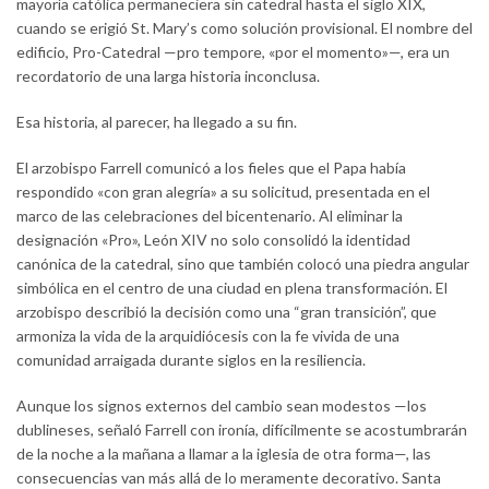
mayoría católica permaneciera sin catedral hasta el siglo XIX,
cuando se erigió St. Mary’s como solución provisional. El nombre del
edificio, Pro-Catedral —pro tempore, «por el momento»—, era un
recordatorio de una larga historia inconclusa.
Esa historia, al parecer, ha llegado a su fin.
El arzobispo Farrell comunicó a los fieles que el Papa había
respondido «con gran alegría» a su solicitud, presentada en el
marco de las celebraciones del bicentenario. Al eliminar la
designación «Pro», León XIV no solo consolidó la identidad
canónica de la catedral, sino que también colocó una piedra angular
simbólica en el centro de una ciudad en plena transformación. El
arzobispo describió la decisión como una “gran transición”, que
armoniza la vida de la arquidiócesis con la fe vivida de una
comunidad arraigada durante siglos en la resiliencia.
Aunque los signos externos del cambio sean modestos —los
dublineses, señaló Farrell con ironía, difícilmente se acostumbrarán
de la noche a la mañana a llamar a la iglesia de otra forma—, las
consecuencias van más allá de lo meramente decorativo. Santa