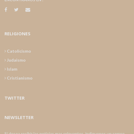
RELIGIONES
Catolicismo
Judaismo
Islam
Cristianismo
TWITTER
NEWSLETTER
Si desea recibir las noticias mas relevantes, indiquenos un correo