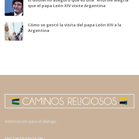
que el papa León XIV visite Argentina
Cómo se gestó la visita del papa León XIV a la
Argentina
Información para el diálogo
ENCONTRANOS EN :