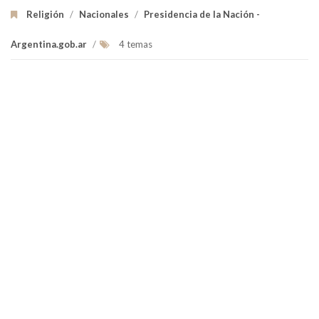
Religión
/
Nacionales
/
Presidencia de la Nación -
Argentina.gob.ar
/
4 temas