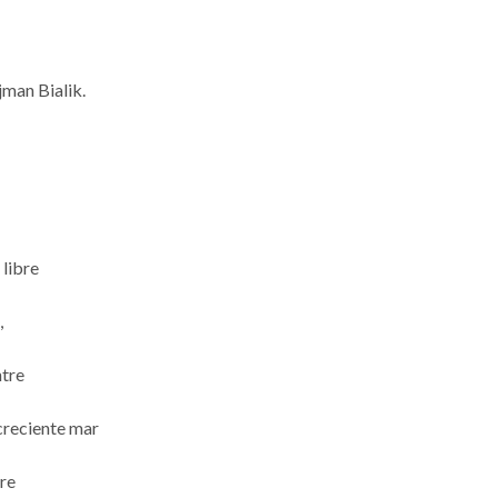
jman Bialik.
 libre
,
ntre
creciente mar
dre