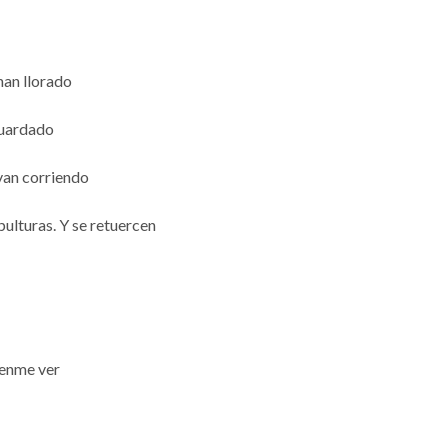
han llorado
guardado
van corriendo
ulturas. Y se retuercen
jenme ver