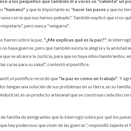
esó a los pequeños que también él a veces se "calienta" un po
go
"humano"
y que lo importante es "
hacer las paces
y que no ter
ersona con la que nos hemos peleado". También explicó que si no qu
 respetarlo", pero nunca "vengarse".
os fueron sobre la paz.
"¿Me explicas qué es la paz?"
, le interrog
 no haya guerras, pero que también exista la alegría y la amistad e
a que se alcance la Justicia, para que no haya niños hambrientos, 
as curas para su salud", contestó el pontífice.
fantil, el pontífice recordó que
"la paz es como un trabajo"
. Y agr
s tengan una solución de sus problemas en su tierra, en su familia,
o industrial, es un producto artesanal que se construye cada día con
de familia de inmigrantes que lo interrogó sobre por qué los país
que hay poderosos que viven de las guerras", respondió tajante el 