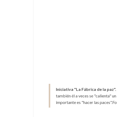
Iniciativa "La Fábrica de la paz".
también él a veces se "calienta" un
importante es "hacer las paces".F