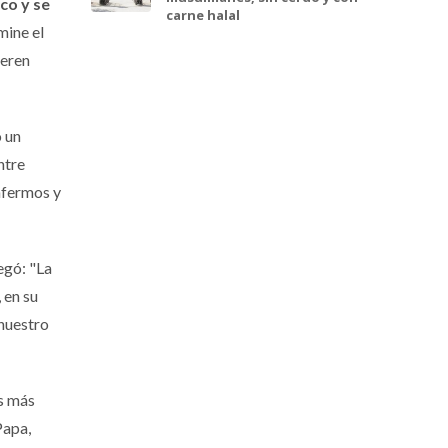
co y se
carne halal
mine el
ieren
ó un
ntre
enfermos y
egó: "La
 en su
 nuestro
es más
Papa,