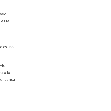
malo
 es la
e
ño es una
 "Me
pero lo
lo, cansa