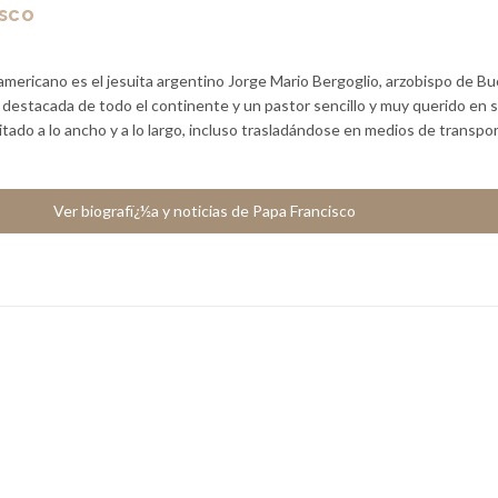
isco
americano es el jesuita argentino Jorge Mario Bergoglio, arzobispo de B
a destacada de todo el continente y un pastor sencillo y muy querido en 
sitado a lo ancho y a lo largo, incluso trasladándose en medios de transpo
Ver biografï¿½a y noticias de Papa Francisco