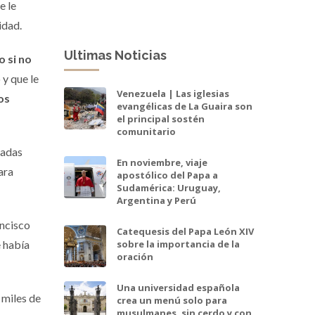
e le
idad.
Ultimas Noticias
 si no
 y que le
Venezuela | Las iglesias
os
evangélicas de La Guaira son
el principal sostén
comunitario
radas
En noviembre, viaje
ara
apostólico del Papa a
Sudamérica: Uruguay,
Argentina y Perú
ancisco
Catequesis del Papa León XIV
e había
sobre la importancia de la
oración
Una universidad española
 miles de
crea un menú solo para
musulmanes, sin cerdo y con