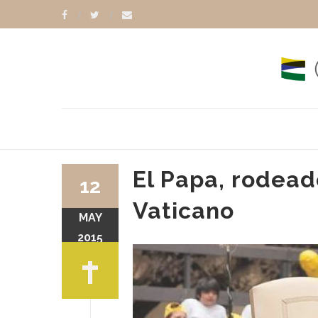
El Papa, rodead
12
Vaticano
MAY
2015