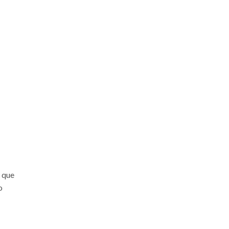
s que
o