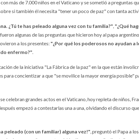
o con más de 7.000 niños en el Vaticano y se sometió a preguntas qu
 sobre si también él necesita "tener un poco de paz" con tanta activ
a. ¿Tú te has peleado alguna vez con tu familia?"
,
"¿Qué hago
, fueron algunas de las preguntas que hicieron hoy al papa argentino
ovieron a los presentes:
"¿Por qué los poderosos no ayudan a l
cido enfermo?"
.
ación de la iniciativa "La Fábrica de la paz" en la que están involic
 para concientizar a que "se movilice la mayor energía posible" p
 se celebran grandes actos en el Vaticano, hoy repleta de niños, Fr
espués empezó a contestarlas una a una, olvidando el discurso qu
a peleado (con un familiar) alguna vez!"
, preguntó el Papa a los