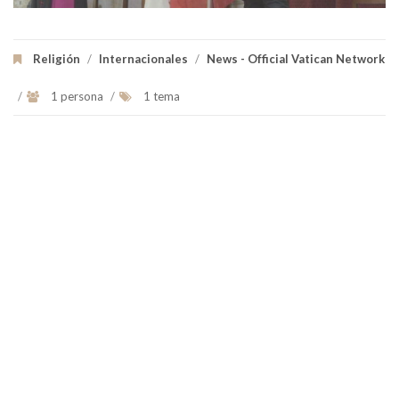
Religión
/
Internacionales
/
News - Official Vatican Network
/
1 persona
/
1 tema