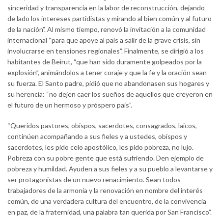
sinceridad y transparencia en la labor de reconstrucción, dejando
de lado los intereses partidistas y mirando al bien común y al futuro
de la nación”. Al mismo tiempo, renovó la invitación a la comunidad
internacional “para que apoye al país a salir de la grave crisis, sin
involucrarse en tensiones regionales”. Finalmente, se dirigió a los
habitantes de Beirut, “que han sido duramente golpeados por la
explosión”, animándolos a tener coraje y que la fe y la oración sean
su fuerza. El Santo padre, pidió que no abandonasen sus hogares y
su herencia: “no dejen caer los sueños de aquellos que creyeron en
el futuro de un hermoso y próspero país”.
“Queridos pastores, obispos, sacerdotes, consagrados, laicos,
continúen acompañando a sus fieles y a ustedes, obispos y
sacerdotes, les pido celo apostólico, les pido pobreza, no lujo.
Pobreza con su pobre gente que está sufriendo. Den ejemplo de
pobreza y humildad. Ayuden a sus fieles y a su pueblo a levantarse y
ser protagonistas de un nuevo renacimiento. Sean todos
trabajadores de la armonía y la renovación en nombre del interés
común, de una verdadera cultura del encuentro, de la convivencia
en paz, de la fraternidad, una palabra tan querida por San Francisco”.