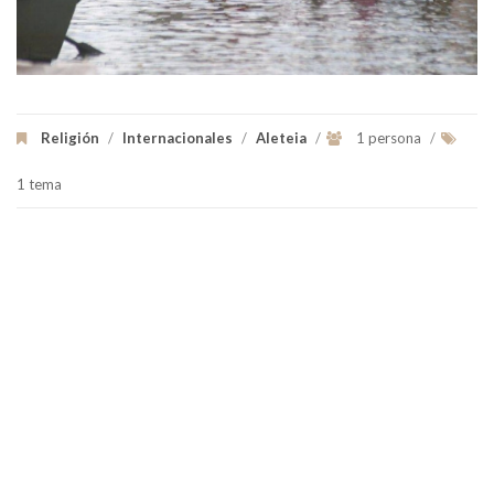
Religión
/
Internacionales
/
Aleteia
/
1 persona
/
1 tema