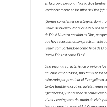
en la propia persona? Nos lo dice también
verdaderamente en los hijos de Dios (cfr 1
¿Somos conscientes de este gran don? ¡To
"sello" de nuestro Padre celeste y nos he
de Dios! Nuestro apellido es Dios, porque 
que hoy recordamos son precisamente aque
"sello" comportándose como hijos de Dios
"ven a Dios así como Él es".
Una segunda característica propia de los
aquellos canonizados, sino también los sant
esforzado por practicar el Evangelio en 
tantos también nosotros; quizás hemos ten
agradecidos, y sobre todo debemos estar 
vivos y contagiosos del modo de vivir y de
hemos conocido en la vida! Y conocemos. 