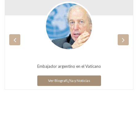
Embajador argentino en el Vaticano
Ver Biografï¿½a y Noticias