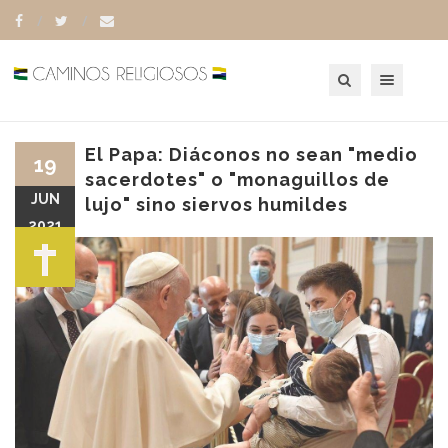
Toggle navigation
El Papa: Diáconos no sean "medio
19
sacerdotes" o "monaguillos de
JUN
lujo" sino siervos humildes
2021