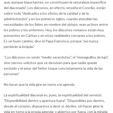
que, aunque importantes, no constituyen la naturaleza específica
del diaconado". Los diáconos, en efecto, enseña el Concilio, están
sobre todo "dedicados a los oficios de la caridad y de la
administración" y en los primeros siglos, cuando atendían las
necesidades de los fieles en nombre del obispo, eran activos entre
los pobres y los enfermos. Hoy, los diáconos romanos están muy
presentes en Cáritas y en otras realidades cercanas a los pobres.
Es un buen camino, dice el Papa Francisco, porque "así nunca
perderán la brújula."
“Los diáconos no serán "medio sacerdotes", ni "monaguillos de lujo",
sino siervos solícitos que se desviven para que nadie quede
excluido y el amor del Señor toque concretamente la vida de las
personas”
No hacer que la vida gire en torno a la agenda
La espiritualidad diaconal es, pues, la espiritualidad del servicio:
"Disponibilidad dentro y apertura fuera". "Disponibles por dentro,
desde el corazón, dispuestos a decir sí, dóciles, sin hacer girar la
vida en torno a la propia agenda; y abiertos por fuera, con la mirada