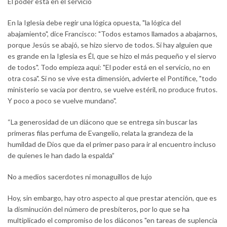
El poder está en el servicio
En la Iglesia debe regir una lógica opuesta, "la lógica del
abajamiento", dice Francisco: "Todos estamos llamados a abajarnos,
porque Jesús se abajó, se hizo siervo de todos. Si hay alguien que
es grande en la Iglesia es Él, que se hizo el más pequeño y el siervo
de todos". Todo empieza aquí: "El poder está en el servicio, no en
otra cosa". Si no se vive esta dimensión, advierte el Pontífice, "todo
ministerio se vacía por dentro, se vuelve estéril, no produce frutos.
Y poco a poco se vuelve mundano".
“La generosidad de un diácono que se entrega sin buscar las
primeras filas perfuma de Evangelio, relata la grandeza de la
humildad de Dios que da el primer paso para ir al encuentro incluso
de quienes le han dado la espalda”
No a medios sacerdotes ni monaguillos de lujo
Hoy, sin embargo, hay otro aspecto al que prestar atención, que es
la disminución del número de presbíteros, por lo que se ha
multiplicado el compromiso de los diáconos "en tareas de suplencia