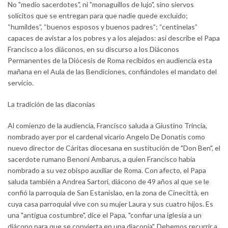
No "medio sacerdotes", ni "monaguillos de lujo", sino siervos
solícitos que se entregan para que nadie quede excluido;
“humildes”, “buenos esposos y buenos padres”; “centinelas”
capaces de avistar a los pobres y a los alejados: así describe el Papa
Francisco a los diáconos, en su discurso a los Diáconos
Permanentes de la Diócesis de Roma recibidos en audiencia esta
mañana en el Aula de las Bendiciones, confiándoles el mandato del
servicio.
La tradición de las diaconías
Al comienzo de la audiencia, Francisco saluda a Giustino Trincia,
nombrado ayer por el cardenal vicario Angelo De Donatis como
nuevo director de Cáritas diocesana en sustitución de "Don Ben", el
sacerdote rumano Benoni Ambarus, a quien Francisco había
nombrado a su vez obispo auxiliar de Roma. Con afecto, el Papa
saluda también a Andrea Sartori, diácono de 49 años al que se le
confió la parroquia de San Estanislao, en la zona de Cinecittà, en
cuya casa parroquial vive con su mujer Laura y sus cuatro hijos. Es
una "antigua costumbre", dice el Papa, "confiar una iglesia a un
diácono para que se convierta en una diaconía". Debemos recurrir a