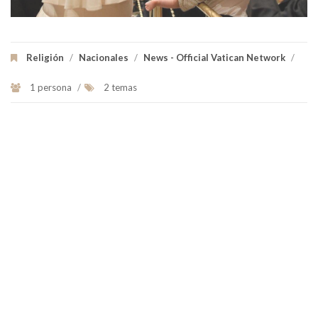
Religión
/
Nacionales
/
News - Official Vatican Network
/
1 persona
/
2 temas