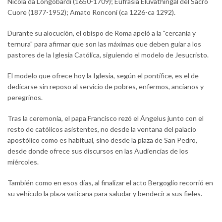
Nicola da Longobardi (1650-1709); Eufrasia Eluvathingal del Sacro
Cuore (1877-1952); Amato Ronconi (ca 1226-ca 1292).
Durante su alocución, el obispo de Roma apeló a la "cercanía y
ternura" para afirmar que son las máximas que deben guiar a los
pastores de la Iglesia Católica, siguiendo el modelo de Jesucristo.
El modelo que ofrece hoy la Iglesia, según el pontífice, es el de
dedicarse sin reposo al servicio de pobres, enfermos, ancianos y
peregrinos.
Tras la ceremonia, el papa Francisco rezó el Ángelus junto con el
resto de católicos asistentes, no desde la ventana del palacio
apostólico como es habitual, sino desde la plaza de San Pedro,
desde donde ofrece sus discursos en las Audiencias de los
miércoles.
También como en esos días, al finalizar el acto Bergoglio recorrió en
su vehículo la plaza vaticana para saludar y bendecir a sus fieles.