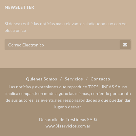
NEWSLETTER
Si desea recibir las noticias mas relevantes, indiquenos un correo
electronico
Quienes Somos
Servicios
Contacto
Las noticias y expresiones que reproduce TRES LINEAS SA, no
implica compartir en modo alguno las mismas, corriendo por cuenta
de sus autores las eventuales responsabilidades a que puedan dar
lugar o derivar.
Desarrollo de TresLineas SA.©
www.3lservicios.com.ar