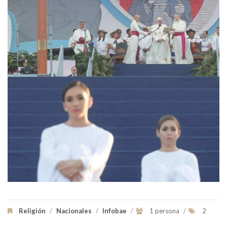
Religión
/
Nacionales
/
Infobae
/
1 persona
/
2