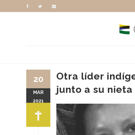
Otra líder indí
20
junto a su nieta
MAR
2021