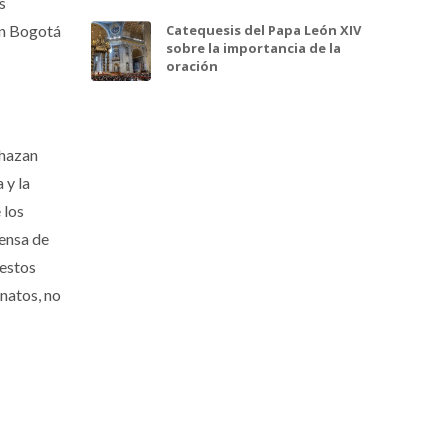
s
en Bogotá
Catequesis del Papa León XIV
sobre la importancia de la
oración
chazan
 y la
 los
fensa de
 estos
natos, no