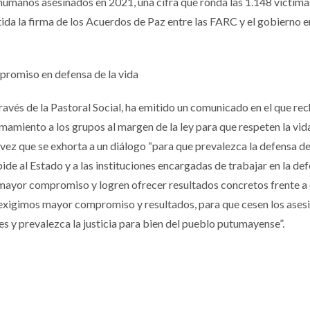
 humanos asesinados en 2021, una cifra que ronda las 1.148 víctima
da la firma de los Acuerdos de Paz entre las FARC y el gobierno 
romiso en defensa de la vida
través de la Pastoral Social, ha emitido un comunicado en el que re
mamiento a los grupos al margen de la ley para que respeten la vida
vez que se exhorta a un diálogo “para que prevalezca la defensa de
e al Estado y a las instituciones encargadas de trabajar en la de
mayor compromiso y logren ofrecer resultados concretos frente a
s exigimos mayor compromiso y resultados, para que cesen los asesi
 y prevalezca la justicia para bien del pueblo putumayense”.