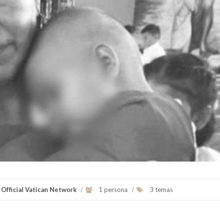
 Official Vatican Network
/
1 persona
/
3 temas