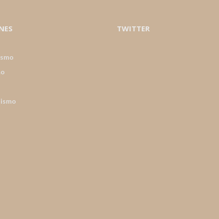
NES
TWITTER
ismo
mo
nismo