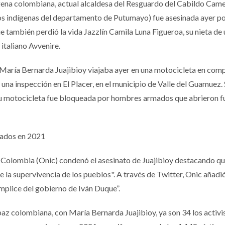
dígena colombiana, actual alcaldesa del Resguardo del Cabildo Cam
os indígenas del departamento de Putumayo) fue asesinada ayer po
también perdió la vida Jazzlín Camila Luna Figueroa, su nieta de 
italiano Avvenire.
, María Bernarda Juajibioy viajaba ayer en una motocicleta en com
 una inspección en El Placer, en el municipio de Valle del Guamuez.
su motocicleta fue bloqueada por hombres armados que abrieron 
inados en 2021
Colombia (Onic) condenó el asesinato de Juajibioy destacando qu
e la supervivencia de los pueblos". A través de Twitter, Onic añadi
mplice del gobierno de Iván Duque”.
az colombiana, con María Bernarda Juajibioy, ya son 34 los activi