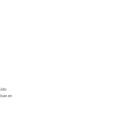
sido
aban en