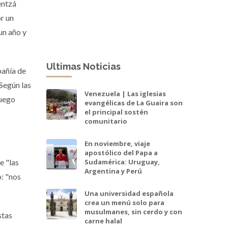
entzá
r un
un año y
Ultimas Noticias
pañía de
 Según las
Venezuela | Las iglesias
fuego
evangélicas de La Guaira son
el principal sostén
comunitario
En noviembre, viaje
apostólico del Papa a
e "las
Sudamérica: Uruguay,
Argentina y Perú
ó: "nos
Una universidad española
crea un menú solo para
musulmanes, sin cerdo y con
stas
carne halal