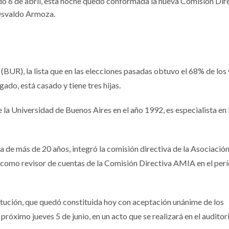
ado 6 de abril, esta noche quedó conformada la nueva Comisión Dir
Osvaldo Armoza.
(BUR), la lista que en las elecciones pasadas obtuvo el 68% de los 
do, está casado y tiene tres hijas.
 la Universidad de Buenos Aires en el año 1992, es especialista e
 de más de 20 años, integró la comisión directiva de la Asociación 
pó como revisor de cuentas de la Comisión Directiva AMIA en el per
itución, que quedó constituida hoy con aceptación unánime de los
próximo jueves 5 de junio, en un acto que se realizará en el auditori