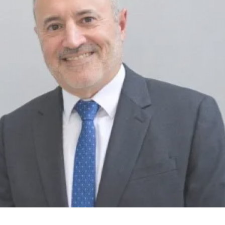
Secretario General de la Asociación
Mutual Israelita Argentina (AMIA).
Ex Presidente de Asociaci
Israelita Argentina (A
Ver Biografï¿½a y Noticias
Ver Biografï¿½a y Notic