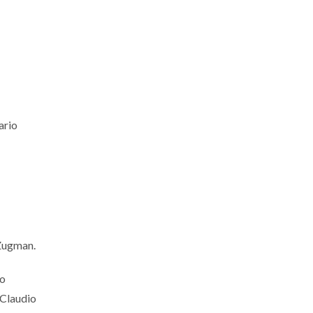
ario
 Zugman.
fo
 Claudio