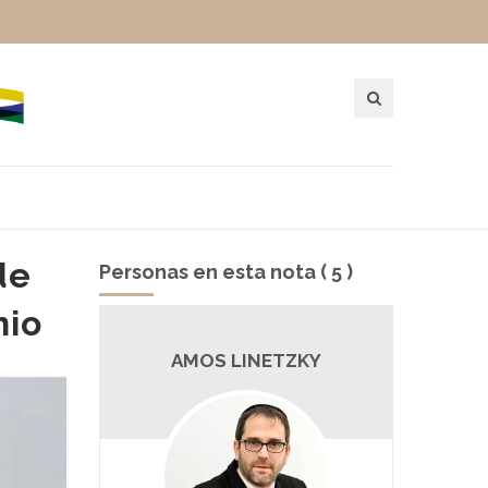
de
Personas en esta nota ( 5 )
nio
UM
AMOS LINETZKY
GAB