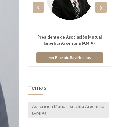
V
ón Mutual
Presidente de Asociación Mutual
MIA).
Israelita Argentina (AMIA).
ias
Ver Biografï¿½a y Noticias
Temas
Asociación Mutual Israelita Argentina
(AMIA)