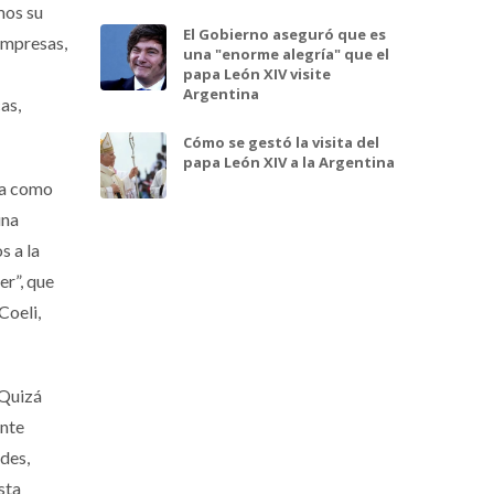
mos su
El Gobierno aseguró que es
empresas,
una "enorme alegría" que el
papa León XIV visite
Argentina
as,
Cómo se gestó la visita del
papa León XIV a la Argentina
ta como
una
s a la
er”, que
Coeli,
 Quizá
ente
ades,
sta