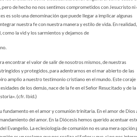
s, pero de hecho no nos sentimos comprometidos con Jesucristo ni 
ces es solo una denominación que puede llegar a implicar algunas
integrar nuestra fe con nuestra manera y estilo de vida. En realidad,
 como la vid y los sarmientos y dejamos de
ino.
ra encontrar el valor de salir de nosotros mismos, de nuestras
ringidos y protegidos, para adentrarnos en el mar abierto de las
iro amplio a nuestro testimonio cristiano en el mundo. Este coraje 
esidades de los demás, nace de la fe en el Señor Resucitado y de la
oria». (cfr. Ibíd.)
su fundamento en el amor y comunión trinitaria. En el amor de Dios 
 mandamiento del amor. En la Diócesis hemos querido acentuar est
 del Evangelio. La eclesiología de comunión no es una mera opción 
nión es un reclamo que nos realiza el Señor y que, si no nos intere