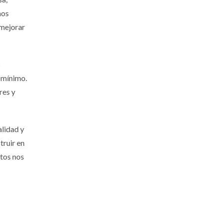
mos
 mejorar
s
 mínimo.
res y
alidad y
truir en
ntos nos