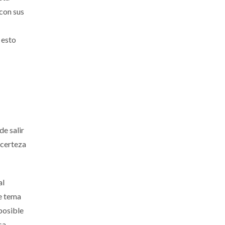
con sus
 esto
de salir
 certeza
al
e tema
posible
sa,