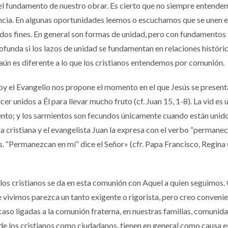
el fundamento de nuestro obrar. Es cierto que no siempre entende
tancia. En algunas oportunidades leemos o escuchamos que se unen 
ados fines. En general son formas de unidad, pero con fundamentos
funda si los lazos de unidad se fundamentan en relaciones históric
 aún es diferente a lo que los cristianos entendemos por comunión.
oy el Evangelio nos propone el momento en el que Jesús se presen
er unidos a Él para llevar mucho fruto (cf. Juan 15, 1-8). La vid es 
ento; y los sarmientos son fecundos únicamente cuando están unido
ida cristiana y el evangelista Juan la expresa con el verbo “permanec
es. “Permanezcan en mí” dice el Señor» (cfr. Papa Francisco, Regina 
os cristianos se da en esta comunión con Aquel a quien seguimos.
ue vivimos parezca un tanto exigente o rigorista, pero creo conveni
caso ligadas a la comunión fraterna, en nuestras familias, comunid
 los cristianos como ciudadanos, tienen en general como causa e