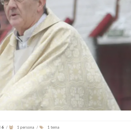
l 6
/
1 persona
/
1 tema