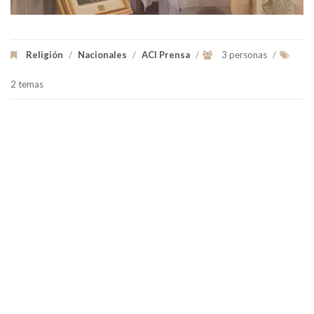
Religión
/
Nacionales
/
ACI Prensa
/
3 personas
/
2 temas