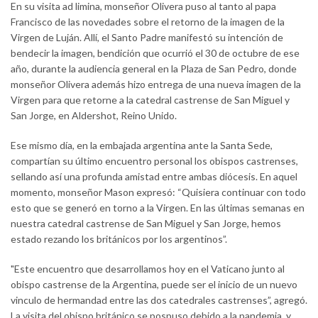
En su visita ad limina, monseñor Olivera puso al tanto al papa
Francisco de las novedades sobre el retorno de la imagen de la
Virgen de Luján. Allí, el Santo Padre manifestó su intención de
bendecir la imagen, bendición que ocurrió el 30 de octubre de ese
año, durante la audiencia general en la Plaza de San Pedro, donde
monseñor Olivera además hizo entrega de una nueva imagen de la
Virgen para que retorne a la catedral castrense de San Miguel y
San Jorge, en Aldershot, Reino Unido.
Ese mismo día, en la embajada argentina ante la Santa Sede,
compartían su último encuentro personal los obispos castrenses,
sellando así una profunda amistad entre ambas diócesis. En aquel
momento, monseñor Mason expresó: “Quisiera continuar con todo
esto que se generó en torno a la Virgen. En las últimas semanas en
nuestra catedral castrense de San Miguel y San Jorge, hemos
estado rezando los británicos por los argentinos”.
"Este encuentro que desarrollamos hoy en el Vaticano junto al
obispo castrense de la Argentina, puede ser el inicio de un nuevo
vinculo de hermandad entre las dos catedrales castrenses”, agregó.
La visita del obispo británico se pospuso debido a la pandemia, y