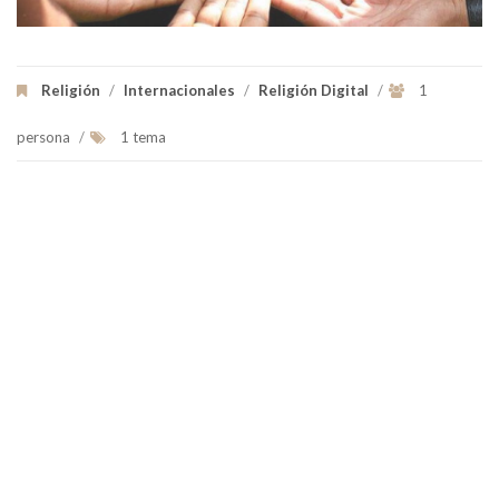
Religión
/
Internacionales
/
Religión Digital
/
1
persona
/
1 tema