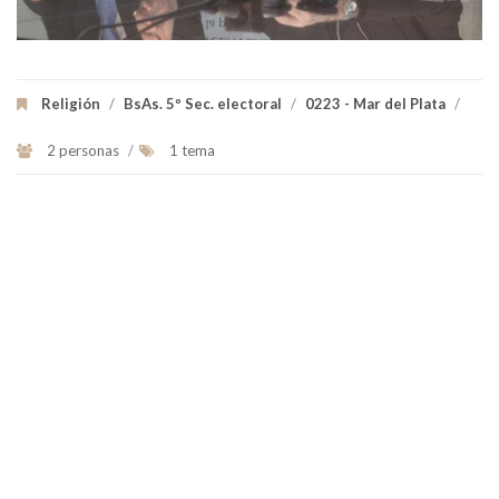
Religión
/
BsAs. 5º Sec. electoral
/
0223 - Mar del Plata
/
2 personas
/
1 tema