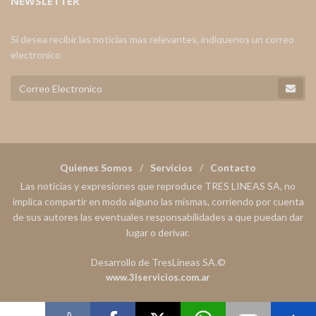
NEWSLETTER
Si desea recibir las noticias mas relevantes, indiquenos un correo
electronico
Quienes Somos
Servicios
Contacto
Las noticias y expresiones que reproduce TRES LINEAS SA, no
implica compartir en modo alguno las mismas, corriendo por cuenta
de sus autores las eventuales responsabilidades a que puedan dar
lugar o derivar.
Desarrollo de TresLineas SA.©
www.3lservicios.com.ar