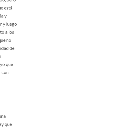
ue está
ia y
r y luego
to a los
que no
sidad de
s
 yo que
r con
una
ay que