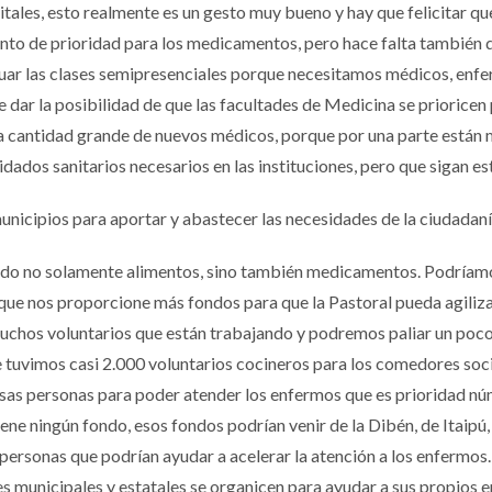
pitales, esto realmente es un gesto muy bueno y hay que felicitar qu
to de prioridad para los medicamentos, pero hace falta también q
uar las clases semipresenciales porque necesitamos médicos, enf
dar la posibilidad de que las facultades de Medicina se prioricen
una cantidad grande de nuevos médicos, porque por una parte están
idados sanitarios necesarios en las instituciones, pero que sigan e
unicipios para aportar y abastecer las necesidades de la ciudadan
endo no solamente alimentos, sino también medicamentos. Podríam
 que nos proporcione más fondos para que la Pastoral pueda agiliza
muchos voluntarios que están trabajando y podremos paliar un poco
 tuvimos casi 2.000 voluntarios cocineros para los comedores soci
sas personas para poder atender los enfermos que es prioridad n
ene ningún fondo, esos fondos podrían venir de la Dibén, de Itaipú,
personas que podrían ayudar a acelerar la atención a los enfermos.
 municipales y estatales se organicen para ayudar a sus propios 