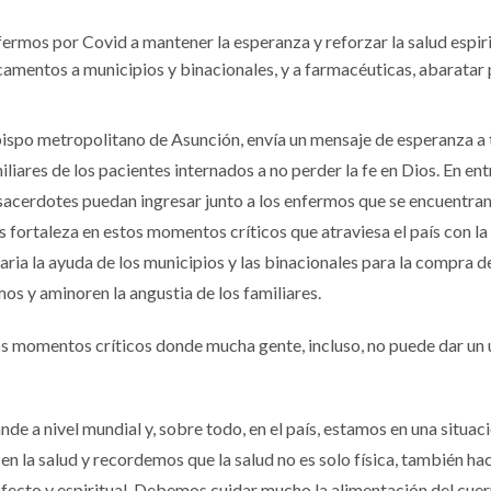
fermos por Covid a mantener la esperanza y reforzar la salud espiri
mentos a municipios y binacionales, y a farmacéuticas, abaratar 
po metropolitano de Asunción, envía un mensaje de esperanza a 
liares de los pacientes internados a no perder la fe en Dios. En ent
 sacerdotes puedan ingresar junto a los enfermos que se encuentran
s fortaleza en estos momentos críticos que atraviesa el país con la
ia la ayuda de los municipios y las binacionales para la compra d
s y aminoren la angustia de los familiares.
os momentos críticos donde mucha gente, incluso, no puede dar un 
 a nivel mundial y, sobre todo, en el país, estamos en una situac
en la salud y recordemos que la salud no es solo física, también ha
l afecto y espiritual. Debemos cuidar mucho la alimentación del cue