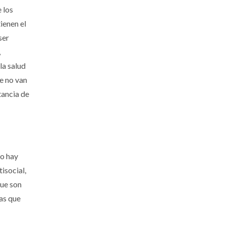
 los
ienen el
ser
,
la salud
ue no van
tancia de
ro hay
isocial,
que son
as que