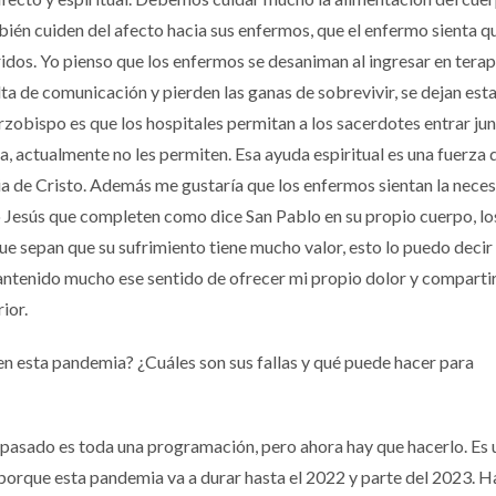
bién cuiden del afecto hacia sus enfermos, que el enfermo sienta q
dos. Yo pienso que los enfermos se desaniman al ingresar en terap
alta de comunicación y pierden las ganas de sobrevivir, se dejan esta
obispo es que los hospitales permitan a los sacerdotes entrar jun
a, actualmente no les permiten. Esa ayuda espiritual es una fuerza 
ia de Cristo. Además me gustaría que los enfermos sientan la nece
 Jesús que completen como dice San Pablo en su propio cuerpo, lo
e sepan que su sufrimiento tiene mucho valor, esto lo puedo decir
antenido mucho ese sentido de ofrecer mi propio dolor y comparti
ior.
n esta pandemia? ¿Cuáles son sus fallas y qué puede hacer para
 pasado es toda una programación, pero ahora hay que hacerlo. Es 
 porque esta pandemia va a durar hasta el 2022 y parte del 2023. H