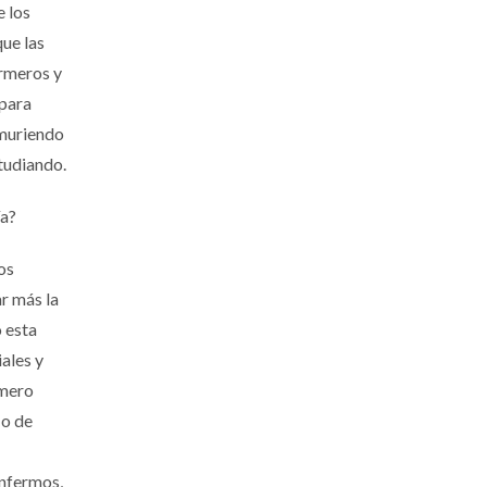
e los
ue las
ermeros y
 para
 muriendo
studiando.
ía?
os
r más la
 esta
ales y
úmero
 o de
enfermos,