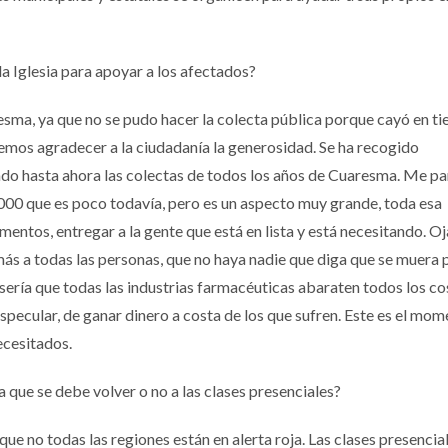
 Iglesia para apoyar a los afectados?
sma, ya que no se pudo hacer la colecta pública porque cayó en t
emos agradecer a la ciudadanía la generosidad. Se ha recogido
do hasta ahora las colectas de todos los años de Cuaresma. Me p
00 que es poco todavía, pero es un aspecto muy grande, toda esa
ntos, entregar a la gente que está en lista y está necesitando. Oj
s a todas las personas, que no haya nadie que diga que se muera p
ría que todas las industrias farmacéuticas abaraten todos los co
pecular, de ganar dinero a costa de los que sufren. Este es el mo
ecesitados.
 que se debe volver o no a las clases presenciales?
ue no todas las regiones están en alerta roja. Las clases presencial