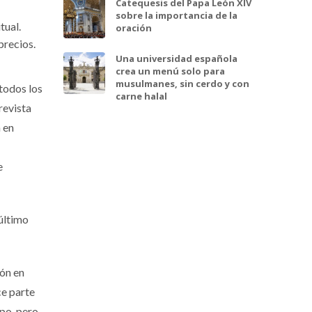
Catequesis del Papa León XIV
sobre la importancia de la
tual.
oración
precios.
Una universidad española
crea un menú solo para
musulmanes, sin cerdo y con
todos los
carne halal
revista
 en
e
último
ión en
ce parte
rpo, pero