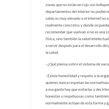
zonas que no están en rojo son indisp
departamentos del interior no pudieron 
saldo es muy elevado o el internet no 
realmente concretos y donde se pueda 
recomendar que vuelvan si no es una zo
física, sino también la salud intelect
a servir después para el desarrollo de
la salud.
–¿Qué piensa sobre el sistema de vacu
–Existe honestidad y respeto a la org
quienes nunca respetan las normativas,
a esa gente hay que evitarlas y decirle
honestas y respetuosas como también g
normalmente actúan de esta forma y g