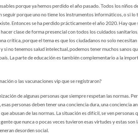
ensables porque ya hemos perdido el año pasado. Todos los niños de
seguir porque uno no tiene los instrumentos informáticos, o si lo t
existe. Entonces se ha perdido prácticamente el año 2020. Hay que 
hacer clase de forma presencial con todos los cuidados sanitarios
na crítica, porque el tema es que los ciudadanos no solo necesitan 
ual y si no tenemos salud intelectual, podemos tener muchos sanos q
l país. La parte de educación es también complementario a la impor
nación o las vacunaciones vip que se registraron?
anización de algunas personas que siempre respetan las normas. Pe
 esas personas deben tener una conciencia dura, una conciencia ant
s que abusan de las normas. La situación es difícil, se ven personas 
ente que nunca o pocas veces tuvieron esas virtudes y estas son l
eneran desorden social.