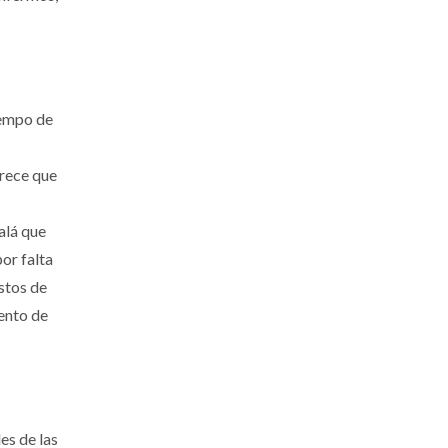
iempo de
arece que
alá que
or falta
stos de
mento de
es de las