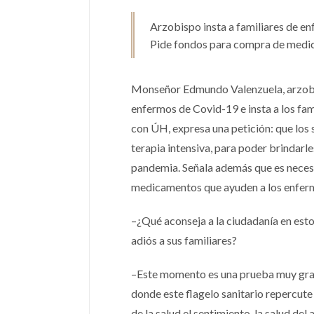
Arzobispo insta a familiares de en
Pide fondos para compra de medica
Monseñor Edmundo Valenzuela, arzobis
enfermos de Covid-19 e insta a los fami
con ÚH, expresa una petición: que los
terapia intensiva, para poder brindarle
pandemia. Señala además que es necesar
medicamentos que ayuden a los enfermo
–¿Qué aconseja a la ciudadanía en est
adiós a sus familiares?
–Este momento es una prueba muy grande
donde este flagelo sanitario repercute 
de la salud el sentimiento, la salud de