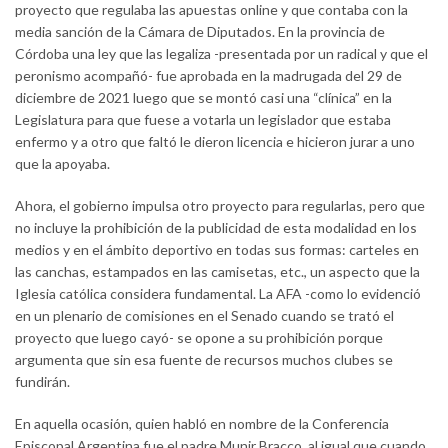
proyecto que regulaba las apuestas online y que contaba con la
media sanción de la Cámara de Diputados. En la provincia de
Córdoba una ley que las legaliza -presentada por un radical y que el
peronismo acompañó- fue aprobada en la madrugada del 29 de
diciembre de 2021 luego que se montó casi una “clínica” en la
Legislatura para que fuese a votarla un legislador que estaba
enfermo y a otro que faltó le dieron licencia e hicieron jurar a uno
que la apoyaba.
Ahora, el gobierno impulsa otro proyecto para regularlas, pero que
no incluye la prohibición de la publicidad de esta modalidad en los
medios y en el ámbito deportivo en todas sus formas: carteles en
las canchas, estampados en las camisetas, etc., un aspecto que la
Iglesia católica considera fundamental. La AFA -como lo evidenció
en un plenario de comisiones en el Senado cuando se trató el
proyecto que luego cayó- se opone a su prohibición porque
argumenta que sin esa fuente de recursos muchos clubes se
fundirán.
En aquella ocasión, quien habló en nombre de la Conferencia
Episcopal Argentina fue el padre Munir Bracco, al igual que cuando