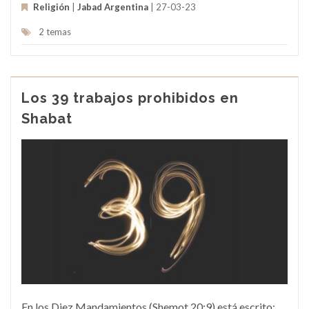
Religión
|
Jabad Argentina
| 27-03-23
2 temas
Los 39 trabajos prohibidos en
Shabat
En los Diez Mandamientos (Shemot 20:9) está escrito: