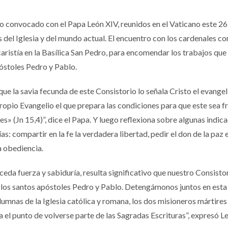
o convocado con el Papa León XIV, reunidos en el Vaticano este 26
s del Iglesia y del mundo actual. El encuentro con los cardenales co
caristía en la Basílica San Pedro, para encomendar los trabajos que
póstoles Pedro y Pablo.
 que la savia fecunda de este Consistorio lo señala Cristo el evangel
 propio Evangelio el que prepara las condiciones para que este sea fr
 (Jn 15,4)”, dice el Papa. Y luego reflexiona sobre algunas indic
s: compartir en la fe la verdadera libertad, pedir el don de la paz e
la obediencia.
da fuerza y sabiduría, resulta significativo que nuestro Consisto
e los santos apóstoles Pedro y Pablo. Detengámonos juntos en esta
umnas de la Iglesia católica y romana, los dos misioneros mártires
a el punto de volverse parte de las Sagradas Escrituras”, expresó 