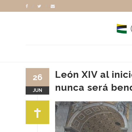
León XIV al inic
26
nunca será ben
JUN