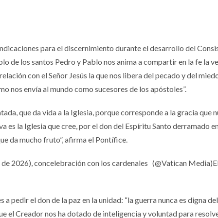
ndicaciones para el discernimiento durante el desarrollo del Consis
mplo de los santos Pedro y Pablo nos anima a compartir en la fe la 
relación con el Señor Jesús la que nos libera del pecado y del miedo
ismo nos envía al mundo como sucesores de los apóstoles”.
ntada, que da vida a la Iglesia, porque corresponde a la gracia que n
iva es la Iglesia que cree, por el don del Espíritu Santo derramado e
que da mucho fruto”, afirma el Pontífice.
o de 2026), concelebración con los cardenales (@Vatican Media)E
s a pedir el don de la paz en la unidad: “la guerra nunca es digna d
e el Creador nos ha dotado de inteligencia y voluntad para resolve