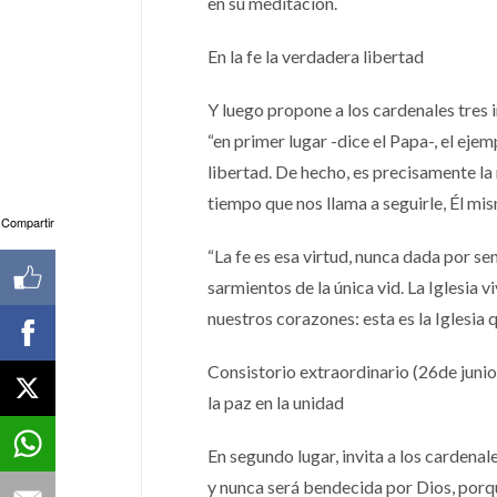
en su meditación.
En la fe la verdadera libertad
Y luego propone a los cardenales tres i
“en primer lugar -dice el Papa-, el eje
libertad. De hecho, es precisamente la 
tiempo que nos llama a seguirle, Él m
Compartir
“La fe es esa virtud, nunca dada por se
sarmientos de la única vid. La Iglesia v
nuestros corazones: esta es la Iglesia 
Consistorio extraordinario (26de juni
la paz en la unidad
En segundo lugar, invita a los cardenale
y nunca será bendecida por Dios, porqu