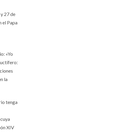
 y 27 de
n el Papa
io: «Yo
uctífero:
aciones
n la
rio tenga
 cuya
León XIV