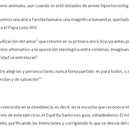
omo animales, aun cuando se esté dotados de armas hipertecnológi
 somos una única familia humana, una magnifica humanitas que hall
era el Papa León XIV.
ivilización del amor” que retomó en su primera encíclica, ya antes 
amino alternativo a la oposición ideológica entre sistemas, imagina
aridad se entrelazan”.
entre alegrías y persecuciones, nunca toma partido: es para todos, y 
rsión y de salvación””
la concordia en la obediencia, es decir, en la escucha que reconoce e
és de este ejercicio, el Espíritu Santo nos guía, señalándonos Él m
es, purificando las intenciones y corrigiendo lo que se desvía del