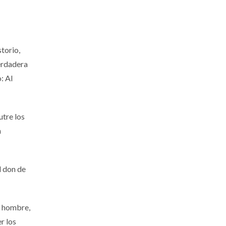
torio,
verdadera
: Al
utre los
n
l don de
el hombre,
r los