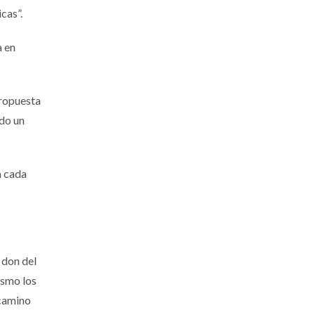
cas”.
a en
propuesta
ndo un
a cada
l don del
ismo los
 camino