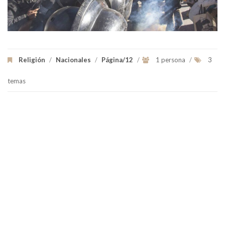
Religión
/
Nacionales
/
Página/12
/
1 persona
/
3
temas