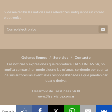
Si desea recibir las noticias mas relevantes, indiquenos un correo
electronico
Quienes Somos
Servicios
Contacto
Las noticias y expresiones que reproduce TRES LINEAS SA, no
implica compartir en modo alguno las mismas, corriendo por cuenta
de sus autores las eventuales responsabilidades a que puedan dar
lugar o derivar.
Desarrollo de TresLineas SA.©
www.3lservicios.com.ar
Compartir