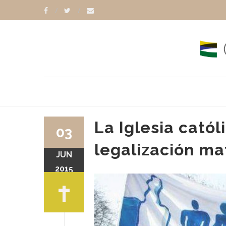
La Iglesia catól
03
legalización ma
JUN
2015