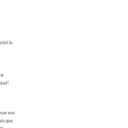
robó la
ro
dad”.
s
esar ese
aís que