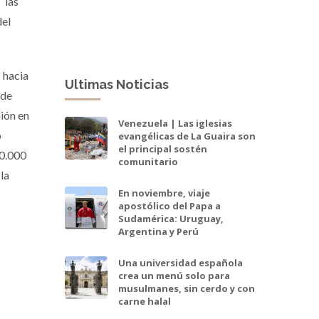
“las
del
o hacia
Ultimas Noticias
 de
nión en
Venezuela | Las iglesias
o
evangélicas de La Guaira son
el principal sostén
50.000
comunitario
la
En noviembre, viaje
apostólico del Papa a
Sudamérica: Uruguay,
Argentina y Perú
Una universidad española
crea un menú solo para
musulmanes, sin cerdo y con
carne halal