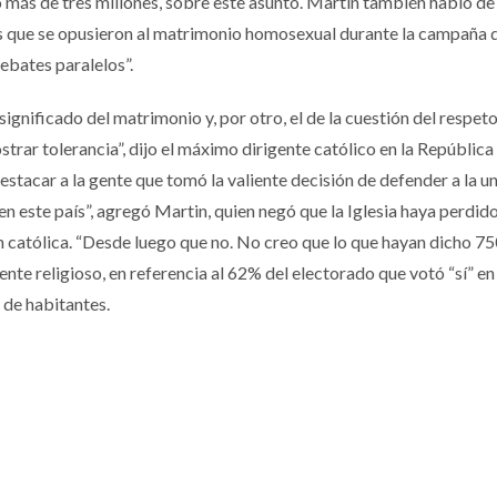
 más de tres millones, sobre este asunto. Martin también habló de 
los que se opusieron al matrimonio homosexual durante la campaña 
ebates paralelos”.
significado del matrimonio y, por otro, el de la cuestión del respet
trar tolerancia”, dijo el máximo dirigente católico en la República
destacar a la gente que tomó la valiente decisión de defender a la u
 este país”, agregó Martin, quien negó que la Iglesia haya perdid
ión católica. “Desde luego que no. No creo que lo que hayan dicho 7
ente religioso, en referencia al 62% del electorado que votó “sí” en 
s de habitantes.