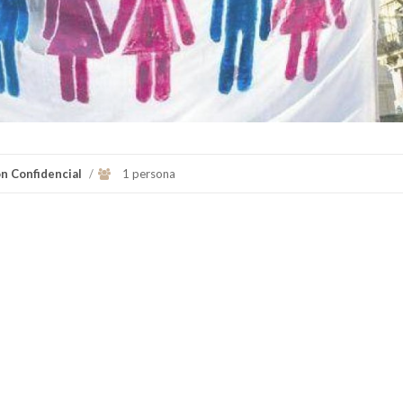
ón Confidencial
/
1 persona