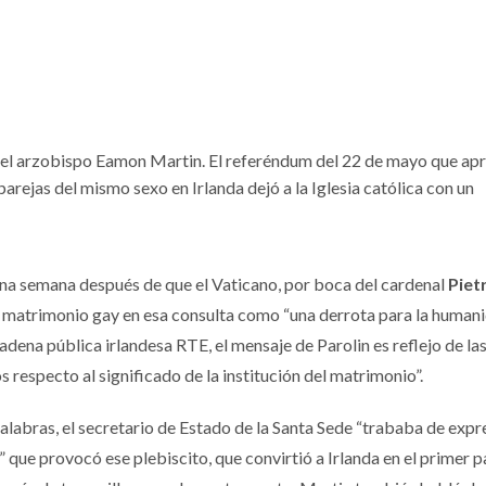
s, el arzobispo Eamon Martin. El referéndum del 22 de mayo que ap
arejas del mismo sexo en Irlanda dejó a la Iglesia católica con un
una semana después de que el Vaticano, por boca del cardenal
Piet
í” al matrimonio gay en esa consulta como “una derrota para la humani
dena pública irlandesa RTE, el mensaje de Parolin es reflejo de la
respecto al significado de la institución del matrimonio”.
palabras, el secretario de Estado de la Santa Sede “trababa de expr
” que provocó ese plebiscito, que convirtió a Irlanda en el primer p