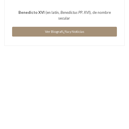
Benedicto XVI
(en latín,
Benedictus PP. XVI
), de nombre
secular
Ver Biografï¿½a y Noticias