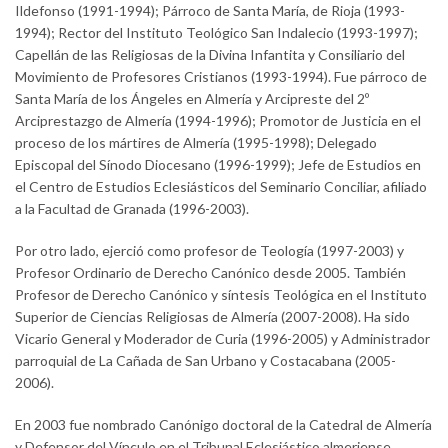
Ildefonso (1991-1994); Párroco de Santa María, de Rioja (1993-
1994); Rector del Instituto Teológico San Indalecio (1993-1997);
Capellán de las Religiosas de la Divina Infantita y Consiliario del
Movimiento de Profesores Cristianos (1993-1994). Fue párroco de
Santa María de los Ángeles en Almería y Arcipreste del 2º
Arciprestazgo de Almería (1994-1996); Promotor de Justicia en el
proceso de los mártires de Almería (1995-1998); Delegado
Episcopal del Sínodo Diocesano (1996-1999); Jefe de Estudios en
el Centro de Estudios Eclesiásticos del Seminario Conciliar, afiliado
a la Facultad de Granada (1996-2003).
Por otro lado, ejerció como profesor de Teología (1997-2003) y
Profesor Ordinario de Derecho Canónico desde 2005. También
Profesor de Derecho Canónico y síntesis Teológica en el Instituto
Superior de Ciencias Religiosas de Almería (2007-2008). Ha sido
Vicario General y Moderador de Curia (1996-2005) y Administrador
parroquial de La Cañada de San Urbano y Costacabana (2005-
2006).
En 2003 fue nombrado Canónigo doctoral de la Catedral de Almería
y Defensor del Vínculo en el Tribunal Eclesiástico almeriense.