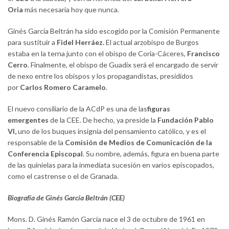
Oria
más necesaria hoy que nunca.
Ginés García Beltrán ha sido escogido por la Comisión Permanente
para sustituir a
Fidel Herráez.
El actual arzobispo de Burgos
estaba en la terna junto con el obispo de Coria-Cáceres,
Francisco
Cerro
. Finalmente, el obispo de Guadix será el encargado de servir
de nexo entre los obispos y los propagandistas, presididos
por
Carlos Romero Caramelo
.
El nuevo consiliario de la ACdP es una de las
figuras
emergentes
de la CEE. De hecho, ya preside la
Fundación Pablo
VI,
uno de los buques insignia del pensamiento católico, y es el
responsable de la
Comisión de Medios de Comunicación de la
Conferencia Episcopal
. Su nombre, además, figura en buena parte
de las quinielas para la inmediata sucesión en varios episcopados,
como el castrense o el de Granada.
Biografía de Ginés García Beltrán (CEE)
Mons. D. Ginés Ramón García nace el 3 de octubre de 1961 en