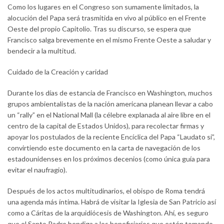
Como los lugares en el Congreso son sumamente limitados, la
alocución del Papa será trasmitida en vivo al público en el Frente
Oeste del propio Capitolio. Tras su discurso, se espera que
Francisco salga brevemente en el mismo Frente Oeste a saludar y
bendecir a la multitud.
Cuidado de la Creación y caridad
Durante los días de estancia de Francisco en Washington, muchos
grupos ambientalistas de la nación americana planean llevar a cabo
un “rally” en el National Mall (la célebre explanada al aire libre en el
centro de la capital de Estados Unidos), para recolectar firmas y
apoyar los postulados de la reciente Encíclica del Papa “Laudato si”,
convirtiendo este documento en la carta de navegación de los
estadounidenses en los próximos decenios (como única guía para
evitar el naufragio).
Después de los actos multitudinarios, el obispo de Roma tendrá
una agenda más íntima. Habrá de visitar la Iglesia de San Patricio así
como a Cáritas de la arquidiócesis de Washington. Ahí, es seguro
que el Santo Padre bendiga a los beneficiarios que estén tomando