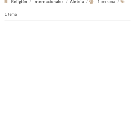
Religión
/
Internacionales
/
Aleteia
/
1 persona
/
1 tema