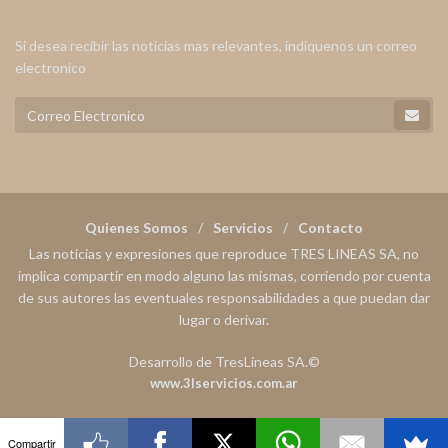
Si desea recibir las noticias mas relevantes, indiquenos un correo
electronico
Quienes Somos
Servicios
Contacto
Las noticias y expresiones que reproduce TRES LINEAS SA, no
implica compartir en modo alguno las mismas, corriendo por cuenta
de sus autores las eventuales responsabilidades a que puedan dar
lugar o derivar.
Desarrollo de TresLineas SA.©
www.3lservicios.com.ar
Compartir